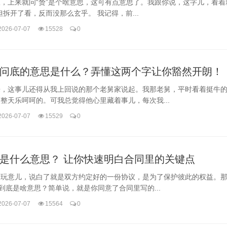
，上来就问“赟”是个啥意思，这可有点意思了。我跟你说，这字儿，看着
但拆开了看，反而没那么玄乎。 我记得，前...
2026-07-07
15528
0
问底的意思是什么？弄懂这两个字让你豁然开朗！
来，这事儿还得从我上回说的那个老舅家说起。我那老舅，平时看着挺牛
整天乐呵呵的。可我总觉得他心里藏着事儿，每次我...
2026-07-07
15529
0
是什么意思？ 让你快速明白合同里的关键点
这玩意儿，说白了就是双方约定好的一份协议，是为了保护彼此的权益。
”到底是啥意思？简单说，就是你同意了合同里写的...
2026-07-07
15564
0