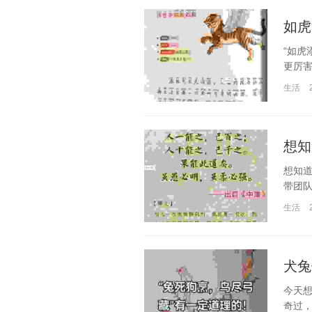
如虎
“如虎
更厉害
生活
想知
想知
带团队
生活
犬兔
今天
奇过，