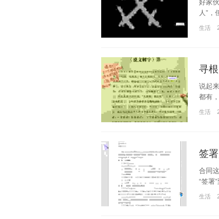
好家伙
人”，
生活
寻根
说起
都有，
生活
签署
合同
“签署
生活