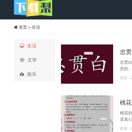
首页
»
生活
生活
忠贯
文学
忠贯
思的。
娱乐
生活
桃花
桃花
是真心
生活