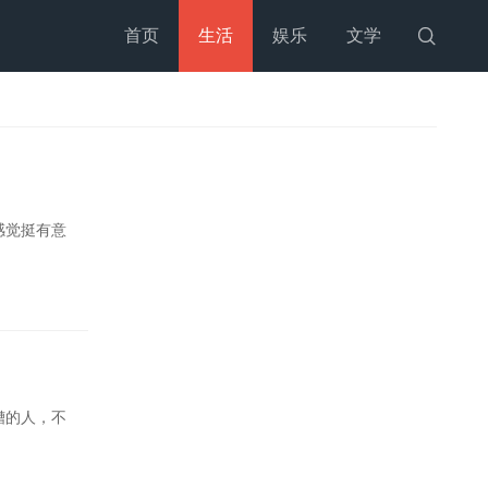
首页
生活
娱乐
文学

感觉挺有意
糟的人，不