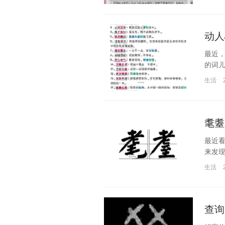
动人
最近
的词儿
生活
耄耋
最近看
来发现
生活
查询