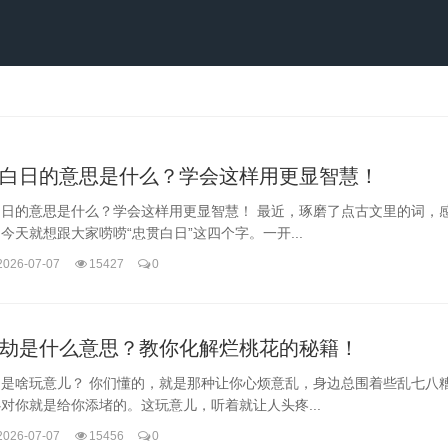
白日的意思是什么？学会这样用更显智慧！
白日的意思是什么？学会这样用更显智慧！ 最近，琢磨了点古文里的词，
今天就想跟大家唠唠“忠贯白日”这四个字。一开...
2026-07-07
15427
0
劫是什么意思？教你化解烂桃花的秘籍！
劫是啥玩意儿？ 你们懂的，就是那种让你心烦意乱，身边总围着些乱七八
对你就是给你添堵的。这玩意儿，听着就让人头疼...
2026-07-07
15456
0