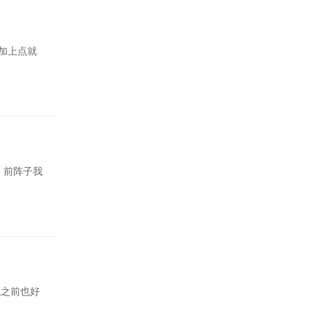
加上点就
，前阵子我
我之前也好