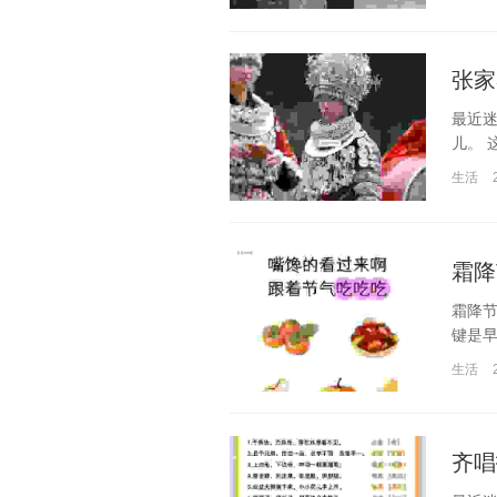
张家
最近
儿。 
生活
霜降
霜降
键是早
生活
齐唱