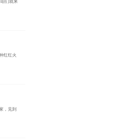
天咱们就来
种红红火
家，见到