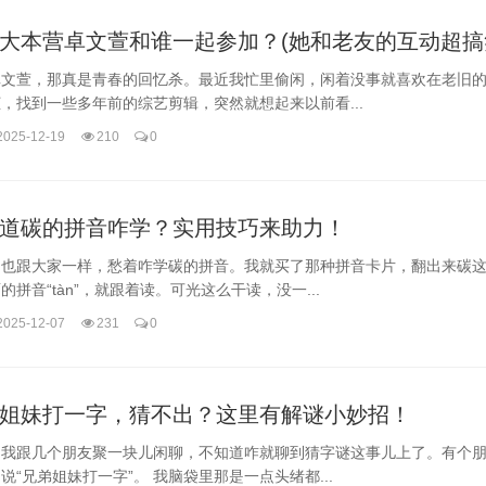
大本营卓文萱和谁一起参加？(她和老友的互动超搞
卓文萱，那真是青春的回忆杀。最近我忙里偷闲，闲着没事就喜欢在老旧
，找到一些多年前的综艺剪辑，突然就想起来以前看...
2025-12-19
210
0
道碳的拼音咋学？实用技巧来助力！
初也跟大家一样，愁着咋学碳的拼音。我就买了那种拼音卡片，翻出来碳
的拼音“tàn”，就跟着读。可光这么干读，没一...
2025-12-07
231
0
姐妹打一字，猜不出？这里有解谜小妙招！
，我跟几个朋友聚一块儿闲聊，不知道咋就聊到猜字谜这事儿上了。有个
说“兄弟姐妹打一字”。 我脑袋里那是一点头绪都...