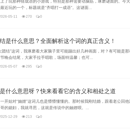
迷上了玩那种猜成语的小游戏，特别是那种需要动脑筋，琢磨谜面的。今
最近玩的一个，标题就是“齐唱打一成语”。这谜面...
2026-05-11
270
0
结是什么意思？全面解析这个词的真正含义！
大团结”这词，我琢磨着大家脑子里可能蹦出好几种画面，对？有可能是那
节晚会结尾，大家手拉手唱歌，场面特温馨；也可...
2026-05-07
295
0
是什么意思呀？快来看看它的含义和相处之道
一开始对“妯娌”这词儿也是懵懵懂懂的。那时候我刚结婚，跟着老公回他
哥的媳妇，我就寻思，这就是传说中的妯娌呗。...
2025-12-29
213
0