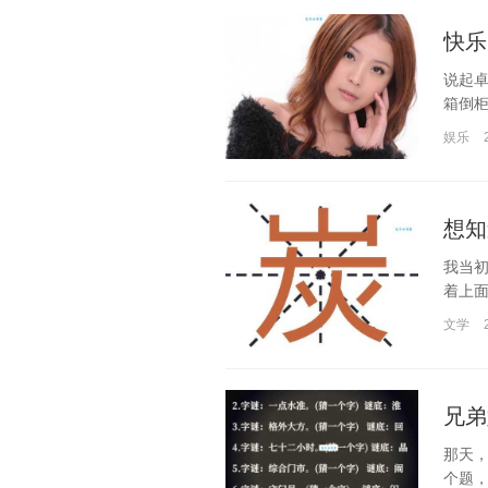
快乐
说起
箱倒柜
娱乐
想知
我当
着上面
文学
兄弟
那天
个题，