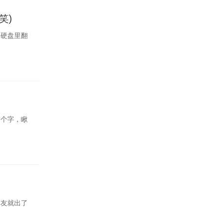
笑)
的硬盘里翻
这个字，瞅
朋友就出了