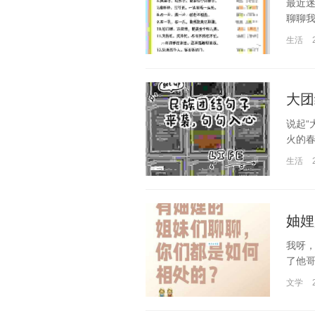
最近
聊聊我
生活
大团
说起“
火的春
生活
妯娌
我呀，
了他哥
文学