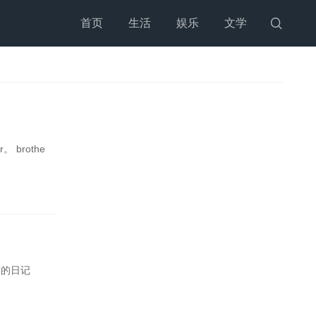
首页
生活
娱乐
文学

brothe
迹的日记