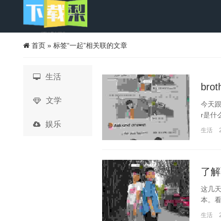
首页
»
标签“一起”相关联的文章
生活
br
文学
今天跟
r是什
娱乐
生活
了解
这几
本。看
生活