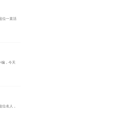
这位一直活
小编，今天
这位名人，