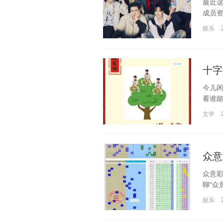
最近这
成员资
娱乐
十字
今儿闲
看谁能
文学
众意
众意
聊"众
娱乐