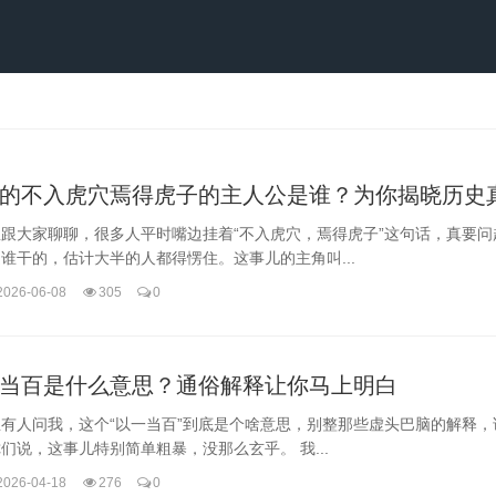
的不入虎穴焉得虎子的主人公是谁？为你揭晓历史
跟大家聊聊，很多人平时嘴边挂着“不入虎穴，焉得虎子”这句话，真要问
谁干的，估计大半的人都得愣住。这事儿的主角叫...
2026-06-08
305
0
当百是什么意思？通俗解释让你马上明白
有人问我，这个“以一当百”到底是个啥意思，别整那些虚头巴脑的解释，
们说，这事儿特别简单粗暴，没那么玄乎。 我...
2026-04-18
276
0