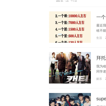
一个
最近
啥不能
生活
拜托
我为
同学老
娱乐