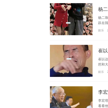
杨二
杨二珠
跃在我
娱乐
崔以
崔以
想和大
娱乐
李宏
李宏塔
看看他