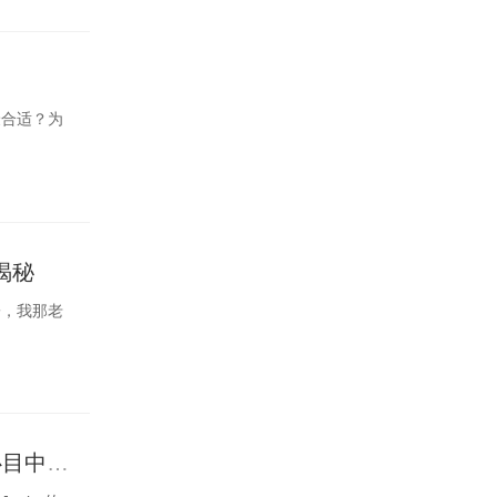
最合适？为
揭秘
子，我那老
super junior成员资料人气排名怎么排？(看看谁才是你心目中的C位！)