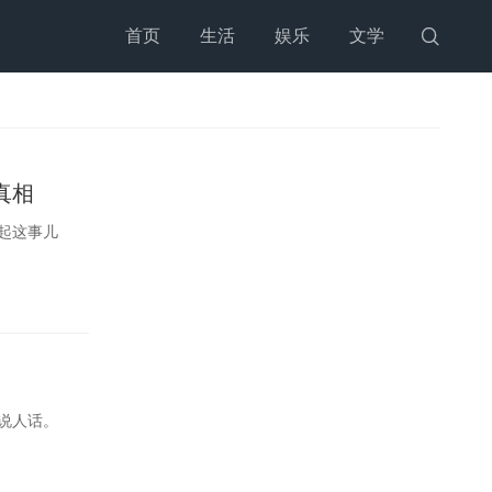
首页
生活
娱乐
文学

真相
起这事儿
说人话。