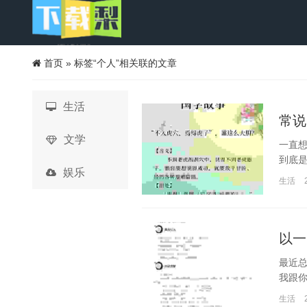
首页
»
标签“个人”相关联的文章
生活
常说
文学
一直想
到底是
娱乐
生活
以一
最近总
我跟你
生活