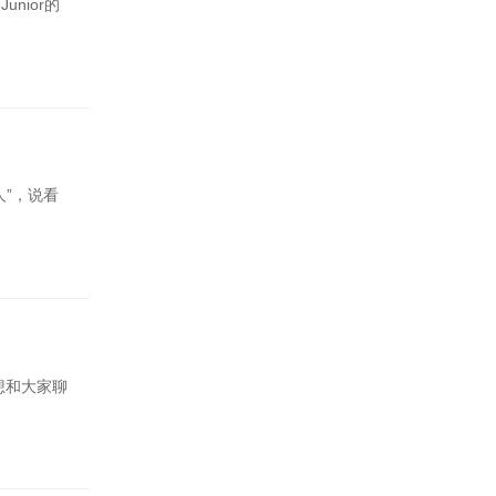
nior的
”，说看
想和大家聊