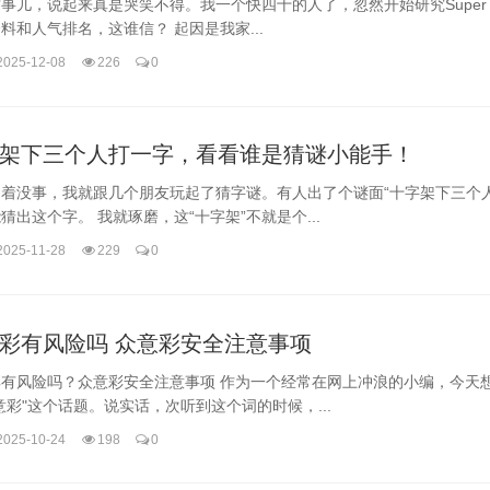
事儿，说起来真是哭笑不得。我一个快四十的人了，忽然开始研究Super Ju
料和人气排名，这谁信？ 起因是我家...
2025-12-08
226
0
架下三个人打一字，看看谁是猜谜小能手！
着没事，我就跟几个朋友玩起了猜字谜。有人出了个谜面“十字架下三个人
猜出这个字。 我就琢磨，这“十字架”不就是个...
2025-11-28
229
0
彩有风险吗 众意彩安全注意事项
彩有风险吗？众意彩安全注意事项 作为一个经常在网上冲浪的小编，今天
意彩"这个话题。说实话，次听到这个词的时候，...
2025-10-24
198
0