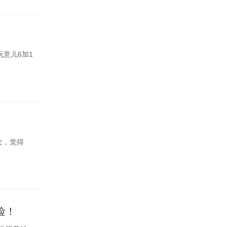
意儿6加1
念，觉得
险！