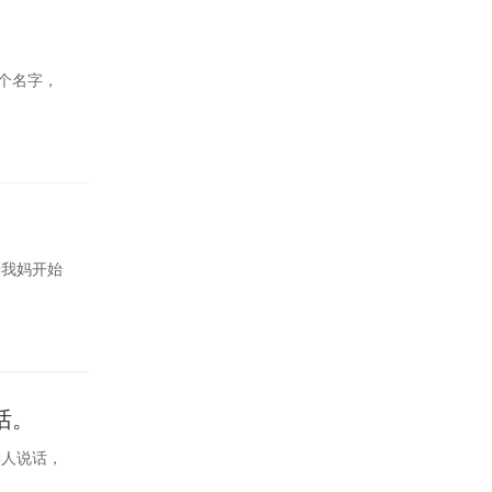
个名字，
子我妈开始
话。
学人说话，