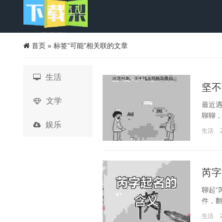
首页
»
标签“可能”相关联的文章
生活
坚不
文学
最近遇
聊聊，
娱乐
生活
芮字
聊起“
件，翻
生活