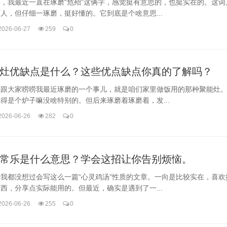
，我最近一直在琢磨“危殆”这俩字，感觉挺有意思的，也挺实在的。这词
人，但仔细一琢磨，挺好懂的。它到底是个啥意思...
2026-06-27
259
0
灶优缺点是什么？这些优点缺点你真的了解吗？
来跟大家唠唠我最近琢磨的一个事儿，就是咱们家里做饭用的那种聚能灶
得是个炉子嘛没啥特别的。但后来琢磨着琢磨着，发...
2026-06-26
282
0
常乐是什么意思？学会这招让你告别烦恼。
我都没想过会写这么一篇“心灵鸡汤”性质的文章。一向是比较实在，喜欢
西，分享点实际能用的。但最近，确实是遇到了一...
2026-06-26
255
0