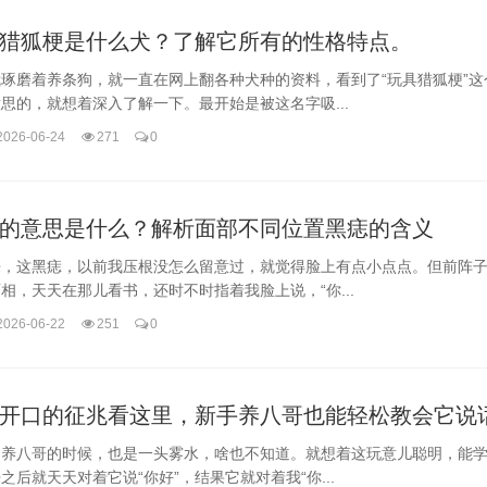
猎狐梗是什么犬？了解它所有的性格特点。
琢磨着养条狗，就一直在网上翻各种犬种的资料，看到了“玩具猎狐梗”这
思的，就想着深入了解一下。最开始是被这名字吸...
2026-06-24
271
0
的意思是什么？解析面部不同位置黑痣的含义
来，这黑痣，以前我压根没怎么留意过，就觉得脸上有点小点点。但前阵
相，天天在那儿看书，还时不时指着我脸上说，“你...
2026-06-22
251
0
开口的征兆看这里，新手养八哥也能轻松教会它说
初养八哥的时候，也是一头雾水，啥也不知道。就想着这玩意儿聪明，能
之后就天天对着它说“你好”，结果它就对着我“你...