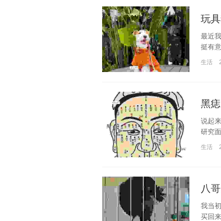
玩具
最近我
挺有意
生活
黑痣
说起
研究面
生活
八哥
我当
买回来