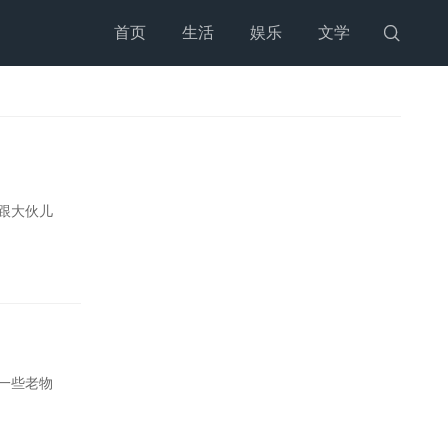
首页
生活
娱乐
文学

跟大伙儿
一些老物