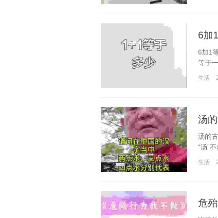
6加
6加1
等于一
生活
汤的
汤的
“汤”
生活
危殆