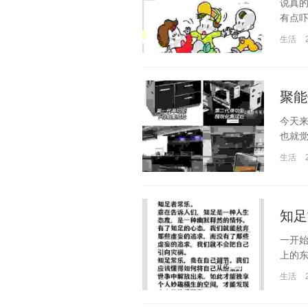
说真的
有点吓
生活
聚能
今天
也就觉
生活
知足
一开始
上的东
生活