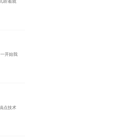
儿听着就
。一开始我
搞点技术