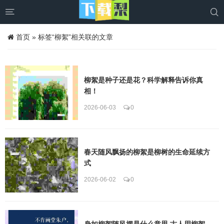


首页
»
标签“柳絮”相关联的文章
柳絮是种子还是花？科学解释告诉你真
相！
2026-06-03
0
春天随风飘扬的柳絮是柳树的生命延续方
式
2026-06-02
0
身如柳絮随风摆是什么意思 古人用柳絮