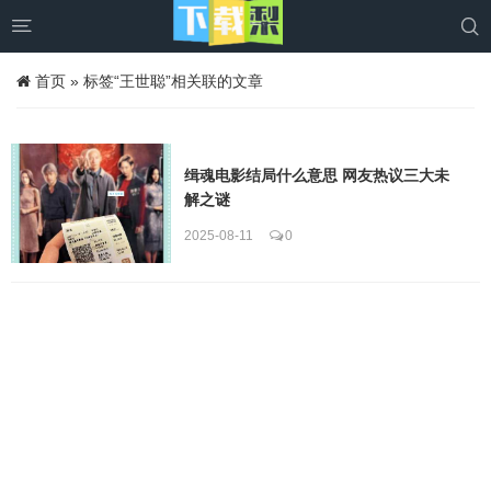


首页
»
标签“王世聪”相关联的文章
缉魂电影结局什么意思 网友热议三大未
解之谜
2025-08-11
0