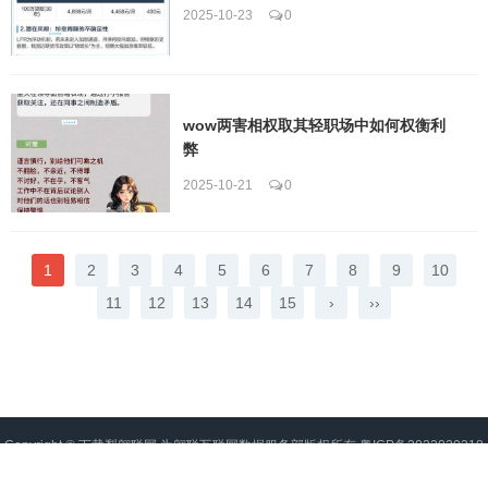
2025-10-23
0
wow两害相权取其轻职场中如何权衡利
弊
2025-10-21
0
1
2
3
4
5
6
7
8
9
10
11
12
13
14
15
›
››
Copyright ©
下载梨翱联网
为翱联互联网数据服务部版权所有
粤ICP备2022020218
号