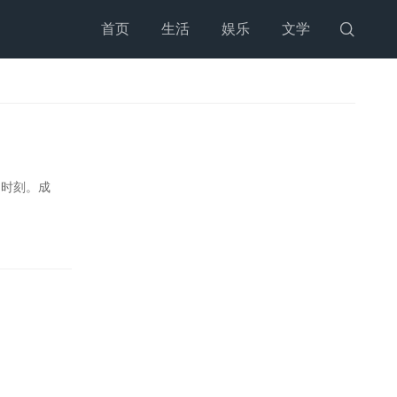
首页
生活
娱乐
文学

的时刻。成