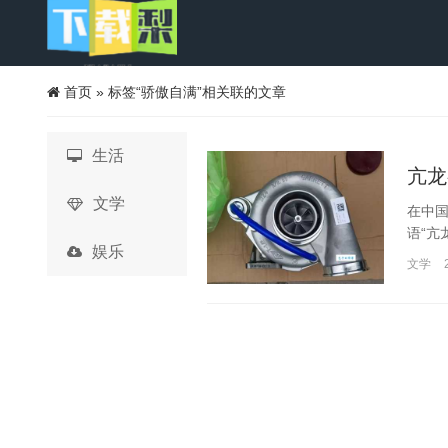
首页
»
标签“骄傲自满”相关联的文章
生活
亢龙
文学
在中
语“亢
娱乐
文学