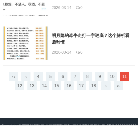
2026-03-14
0
明月隐约牵牛走打一字谜底？这个解析看
后秒懂
2026-03-14
0
‹‹
‹
4
5
6
7
8
9
10
11
12
13
14
15
16
17
18
›
››
Copyright ©
下载梨翱联网
为翱联互联网数据服务部版权所有
粤ICP备2022020218
号