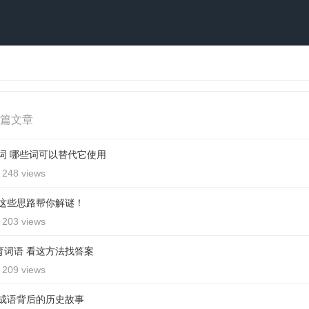
篇文章
词 哪些词可以替代它使用
248 views
这些思路帮你解谜！
203 views
育词语 看这方法找答案
209 views
成语背后的历史故事