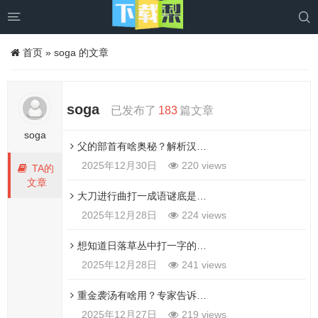


首页
»
soga 的文章
soga
已发布了
183
篇文章
soga
父的部首有啥奥秘？解析汉字部首的意义
2025年12月30日
220 views
TA的
文章
大刀进行曲打一成语谜底是啥 一起来推理一下
2025年12月28日
224 views
想知道日落草丛中打一字的答案？看这里揭秘！
2025年12月28日
241 views
重金袭汤有啥用？专家告诉你它的重要性！
2025年12月27日
219 views