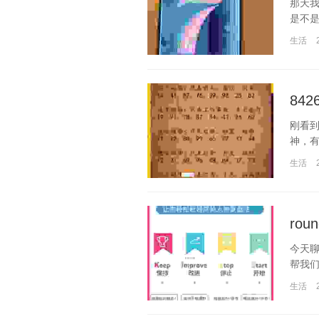
那天我
是不是
生活
84
刚看到
神，有
生活
ro
今天聊
帮我们
生活