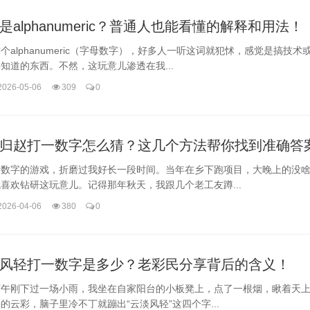
是alphanumeric？普通人也能看懂的解释和用法！
个alphanumeric（字母数字），好多人一听这词就犯怵，感觉是搞技术
知道的东西。不然，这玩意儿渗透在我...
2026-05-06
309
0
归赵打一数字怎么猜？这几个方法帮你找到准确答
猜数字的游戏，折磨过我好长一段时间。当年在乡下跑项目，大晚上的没
喜欢钻研这玩意儿。记得那年秋天，我跟几个老工友蹲...
2026-04-06
380
0
风轻打一数字是多少？老彩民分享背后的含义！
下午刚下过一场小雨，我坐在自家阳台的小板凳上，点了一根烟，瞅着天
的云彩，脑子里冷不丁就蹦出“云淡风轻”这四个字...