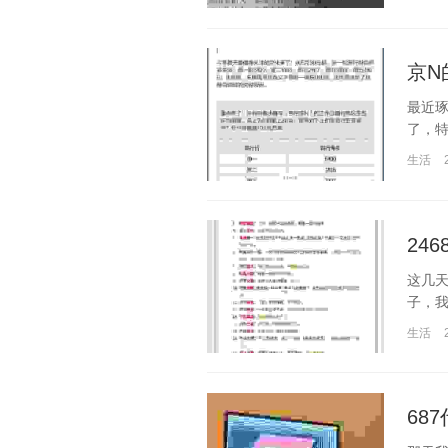
京N
最近琢
了，特
生活
24
这几天
子，我
生活
68