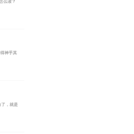
怎么读？
传得神乎其
白了，就是