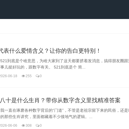
1代表什么爱情含义？让你的告白更特别！
521到底是个啥意思，为啥大家到了这天都要挤着发消息，搞得朋友圈跟
事儿挺好玩的，跟数字有关。 521到底是个 简...
2026-06-18
255
0
八十是什么生肖？带你从数字含义里找精准答案
我一直在琢磨各种数字背后的“门道”，不管是老祖宗留下来的民俗，还是
的那些生肖讲究，里面都藏着不少接地气的逻辑。...
2026-06-06
308
0