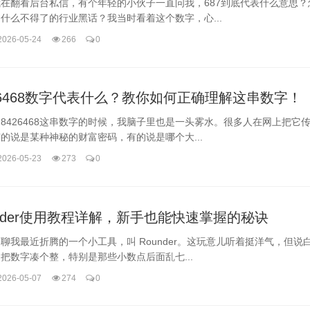
在翻看后台私信，有个年轻的小伙子一直问我，687到底代表什么意思？
什么不得了的行业黑话？我当时看着这个数字，心...
2026-05-24
266
0
26468数字代表什么？教你如何正确理解这串数字！
8426468这串数字的时候，我脑子里也是一头雾水。很多人在网上把它
的说是某种神秘的财富密码，有的说是哪个大...
2026-05-23
273
0
under使用教程详解，新手也能快速掌握的秘诀
聊我最近折腾的一个小工具，叫 Rounder。这玩意儿听着挺洋气，但说
把数字凑个整，特别是那些小数点后面乱七...
2026-05-07
274
0