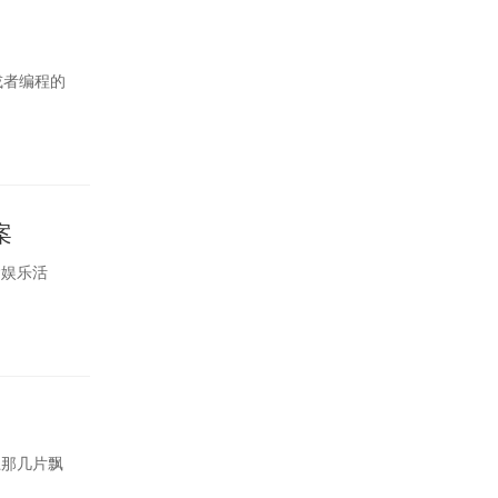
或者编程的
案
啥娱乐活
上那几片飘