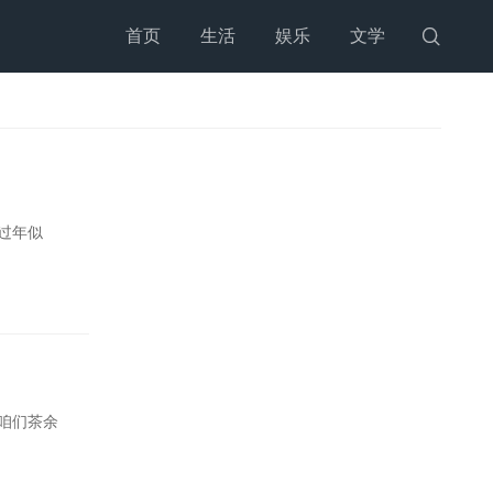
首页
生活
娱乐
文学

过年似
咱们茶余