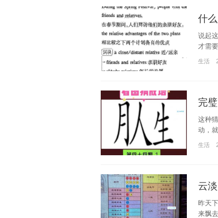
什么
说起这
才需要
生活
完璧
这种
动，就
生活
云淡
昨天
来飘去