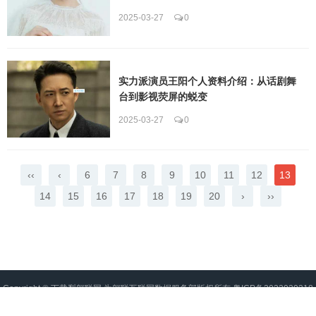
2025-03-27
0
实力派演员王阳个人资料介绍：从话剧舞
台到影视荧屏的蜕变
2025-03-27
0
‹‹
‹
6
7
8
9
10
11
12
13
14
15
16
17
18
19
20
›
››
Copyright ©
下载梨翱联网
为翱联互联网数据服务部版权所有
粤ICP备2022020218
号