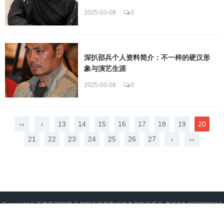
2025-03-08
0
深扒邵兵个人资料简介：不一样的硬汉形
象与演艺生涯
2025-03-08
0
‹‹
‹
13
14
15
16
17
18
19
20
21
22
23
24
25
26
27
›
››
Copyright ©
下载梨翱联网
为翱联互联网数据服务部版权所有
粤ICP备2022020218
号