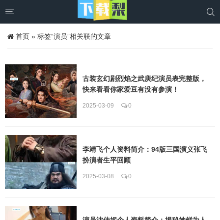


首页
»
标签“演员”相关联的文章
古装玄幻剧烈焰之武庚纪演员表完整版，
快来看看你家爱豆有没有参演！
2025-03-09
0
李靖飞个人资料简介：94版三国演义张飞
扮演者生平回顾
2025-03-08
0
演员沈佳妮个人资料简介：揭秘她鲜为人