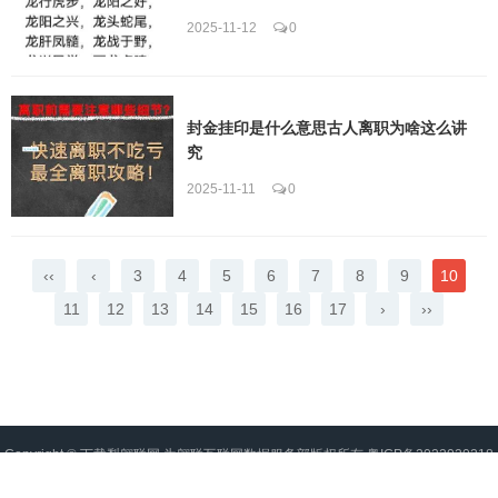
2025-11-12
0
封金挂印是什么意思古人离职为啥这么讲
究
2025-11-11
0
‹‹
‹
3
4
5
6
7
8
9
10
11
12
13
14
15
16
17
›
››
Copyright ©
下载梨翱联网
为翱联互联网数据服务部版权所有
粤ICP备2022020218
号