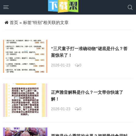


首页
»
标签“特别”相关联的文章
“三尺童子打一准确动物”谜底是什么？答
案惊呆了！
2026-01-23
0
正声雅音解释是什么？一文带你快速了
解！
2026-01-23
0
西梅是什么季节的水果？把握最佳食用时