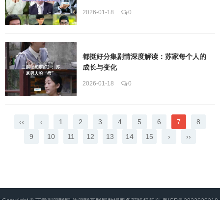
2026-01-18
0
都挺好分集剧情深度解读：苏家每个人的
成长与变化
2026-01-18
0
‹‹
‹
1
2
3
4
5
6
7
8
9
10
11
12
13
14
15
›
››
Copyright ©
下载梨翱联网
为翱联互联网数据服务部版权所有
粤ICP备2022020218
号