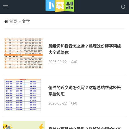


首页
»
文学
膊组词和拼音怎么读？整理这份膊字词组
大全送给你
2026-03-22
0
俯冲的近义词怎么写？这篇总结帮你轻松
掌握词汇
2026-03-22
0
身首分离是什么意思？详解这个词的由来