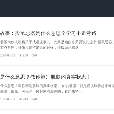
故事：投鼠忌器是什么意思？学习不走弯路！
着跟大伙儿唠唠关于成语这事儿，尤其是咱们今天要说的这个“投鼠忌器”
有点意思，好像是说打老鼠的时候，还得顾忌着盆...
2026-07-01
259
0
是什么意思？教你辨别肌肤的真实状态！
是什么意思？教你辨别肌肤的真实状态！ 你说凝脂，就是说皮肤看起来像
嫩滑、细腻、有光泽，摸起来滑溜溜的，看起来特...
2026-07-01
243
0