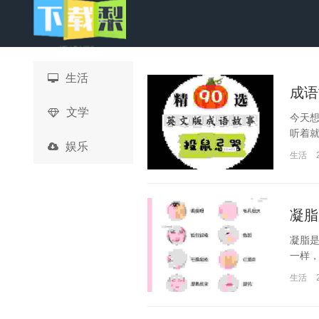
生活
成语
文学
今天想
听着就
娱乐
生活
凝脂
凝脂
一样，
生活