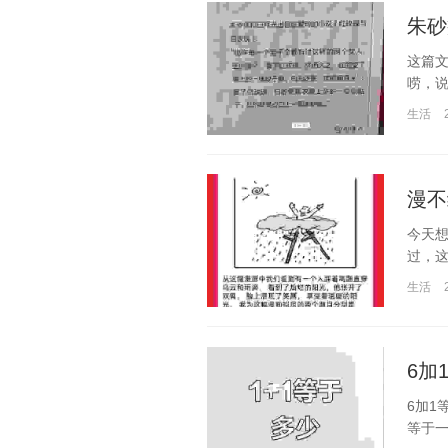
朱砂
这篇
唠，说
生活
漫不
今天想
过，这
生活
6加
6加1
等于一