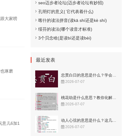
seo迈步者论坛(迈步者论坛有妙招)
孔明灯的意义( 它代表着什么)
来跟大家唠
喀什的读法拼音(读kā shí还是kè shí)
绥芬的读法(哪个读音才标准)
3个贝念啥(是读bì还是读bèi)
最近发表
初也琢磨
忠贯白日的意思是什么？学会这样用更显智慧！
2026-07-07
桃花劫是什么意思？教你化解烂桃花的秘籍！
2026-07-07
动人心弦的意思是什么？这几个成语解释很到位
意儿6加1
2026-07-07