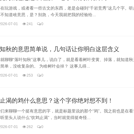
在玩游戏，或者看一些古文的东西，老是会碰到“千岩竞秀”这几个字。听
不知道啥意思，是？别急，今天我就把我的经验给...
2026-07-01
241
0
知秋的意思简单说，几句话让你明白这层含义
就聊聊“落叶知秋”这事儿，说白了，就是看着树叶变黄、掉落，就知道秋
简单，没啥复杂的。 为啥树叶会掉？ 这事儿得...
2026-07-01
253
0
止渴的鸩什么意思？这个字你绝对想不到！
们来聊聊一个挺有意思的字，就是标题里说的那个“鸩”。我之前也是在看
听里头人说什么“饮鸩止渴”，当时就觉得挺奇怪...
2026-07-01
262
0