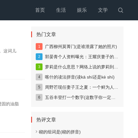
首页
生活
娱乐
文学

热门文章
广西柳州莫菁门(是谁泄露了她的照片)
。这词儿
郭晏青个人资料曝光：王耀庆妻子的科技女神身份揭秘
萝莉是什么意思？网络上说的萝莉到底指什么？
喀什的读法拼音(读kā shí还是kè shí)
周野芒现任妻子王之夏：一个鲜为人知的妻子
五谷丰登打一个数字(这数字你一定猜得到)
凝固的油脂
热评文章
砌的组词是(砌的拼音)