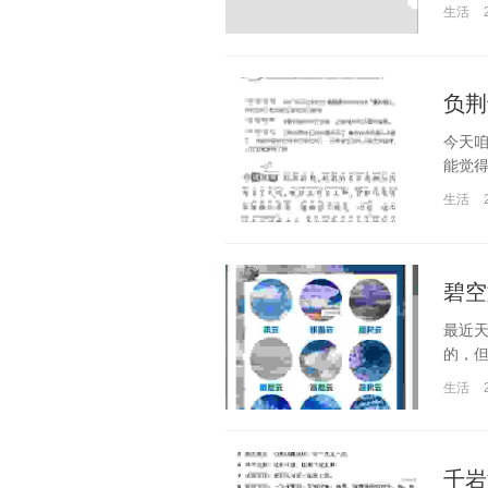
生活
负荆
今天咱
能觉得
生活
碧空
最近天
的，但
生活
千岩