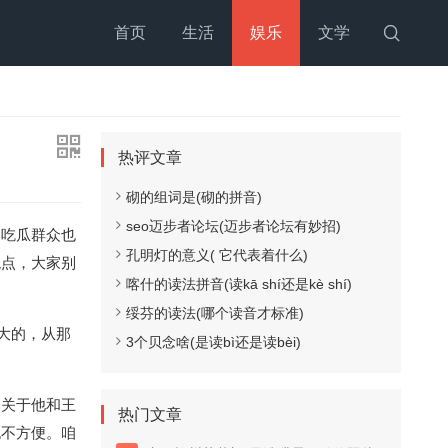
首页
生活
娱乐
文学

热评文章
砌的组词是(砌的拼音)
seo迈步者论坛(迈步者论坛有妙招)
咱吃瓜群众也
孔明灯的意义( 它代表着什么)
观点，大家别
喀什的读法拼音(读kā shí还是kè shí)
绥芬的读法(哪个读音才标准)
大的，从那
3个贝念啥(是读bì还是读bèi)
，关于他和王
热门文章
也不方便。咱