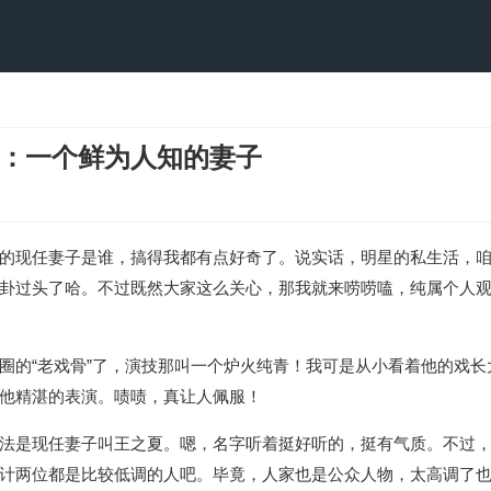
：一个鲜为人知的妻子
的现任妻子是谁，搞得我都有点好奇了。说实话，明星的私生活，
卦过头了哈。不过既然大家这么关心，那我就来唠唠嗑，纯属个人
圈的“老戏骨”了，演技那叫一个炉火纯青！我可是从小看着他的戏长
他精湛的表演。啧啧，真让人佩服！
法是现任妻子叫王之夏。嗯，名字听着挺好听的，挺有气质。不过
计两位都是比较低调的人吧。毕竟，人家也是公众人物，太高调了