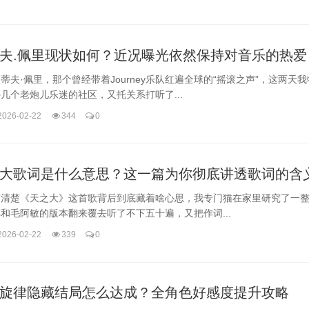
夫.佩里现状如何？近况曝光依然保持对音乐的热爱
蒂夫·佩里，那个曾经带着Journey乐队红遍全球的“摇滚之声”，这两天
几个老炮儿乐迷的社区，又托关系打听了...
2026-02-22
344
0
大歌词是什么意思？这一篇为你彻底讲透歌词的含
搞清楚《天之大》这首歌背后到底藏着啥心思，我专门猫在家里研究了一
和毛阿敏的版本翻来覆去听了不下五十遍，又把作词...
2026-02-22
339
0
旋律隐藏结局怎么达成？全角色好感度提升攻略