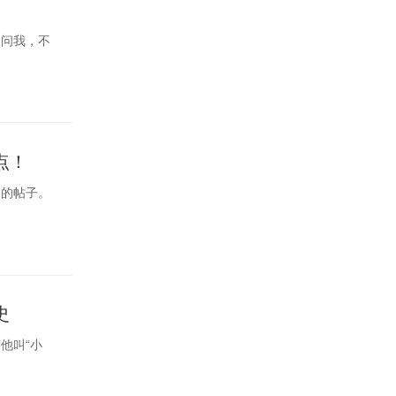
人问我，不
点！
它的帖子。
史
他叫“小