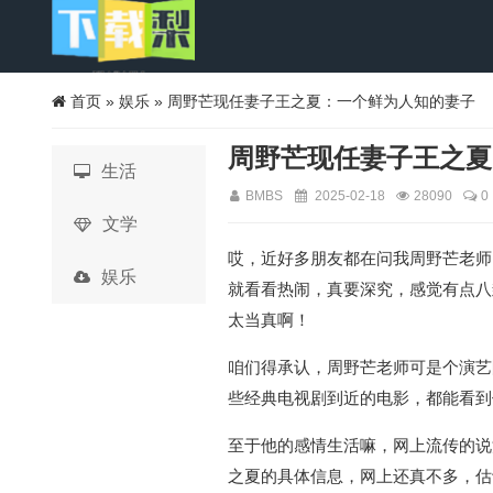
首页
»
娱乐
» 周野芒现任妻子王之夏：一个鲜为人知的妻子
周野芒现任妻子王之夏
生活
BMBS
2025-02-18
28090
0
文学
哎，近好多朋友都在问我周野芒老师
娱乐
就看看热闹，真要深究，感觉有点八
太当真啊！
咱们得承认，周野芒老师可是个演艺
些经典电视剧到近的电影，都能看到
至于他的感情生活嘛，网上流传的说
之夏的具体信息，网上还真不多，估