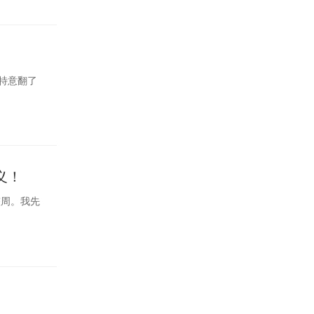
我特意翻了
义！
整周。我先