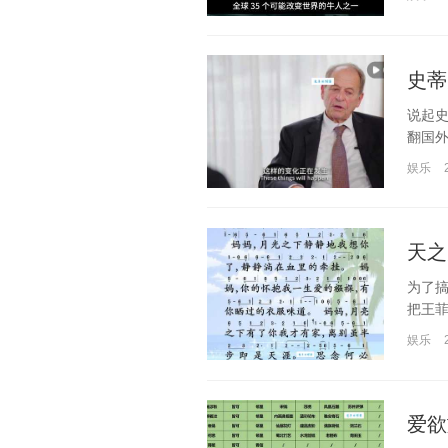
史蒂
说起史
翻国外
娱乐
天之
为了
把王菲
娱乐
爱欲