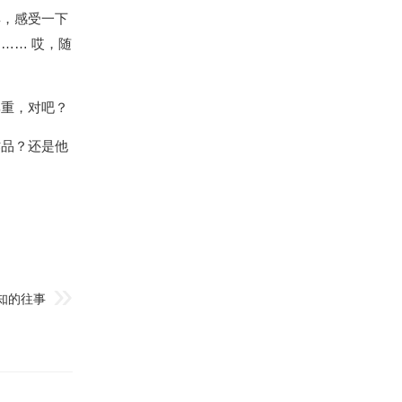
典，感受一下
…… 哎，随
尊重，对吧？
作品？还是他
知的往事