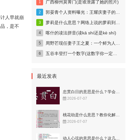
广西柳州莫菁门(是谁泄露了她的照片)
郭晏青个人资料曝光：王耀庆妻子的科技女神身份揭秘
估计人早就崩
萝莉是什么意思？网络上说的萝莉到底指什么？
作品，是不
喀什的读法拼音(读kā shí还是kè shí)
周野芒现任妻子王之夏：一个鲜为人知的妻子
五谷丰登打一个数字(这数字你一定猜得到)
最近发表
忠贯白日的意思是什么？学会这样用更显智慧！
2026-07-07
桃花劫是什么意思？教你化解烂桃花的秘籍！
2026-07-07
动人心弦的意思是什么？这几个成语解释很到位