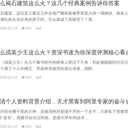
么褐石建筑这么火？这几个经典案例告诉你答案
褐石建筑，这玩意儿最近几年在地产圈和装修界简直火得一塌糊涂。很多
堆红砖头垒起来的房子吗，怎么就成了高级货了？我...
2026-02-23
319
0
么戎装少主这么火？资深书迷为你深度评测核心看
子《戎装少主》在几个看书软件的榜单上死活下不来，到处都能刷到讨论
个看了十几年网文、早就审美疲劳的老白读者，我刚...
2026-02-23
334
0
清个人资料背景介绍，天才黑客到阿里专家的奋斗
国内安全圈子里的大神，吴翰清绝对是绕不开的一个名字，大家私下里都管
者“道哥”。我最开始关注到他，是因为早年间技术...
2026-02-22
325
0