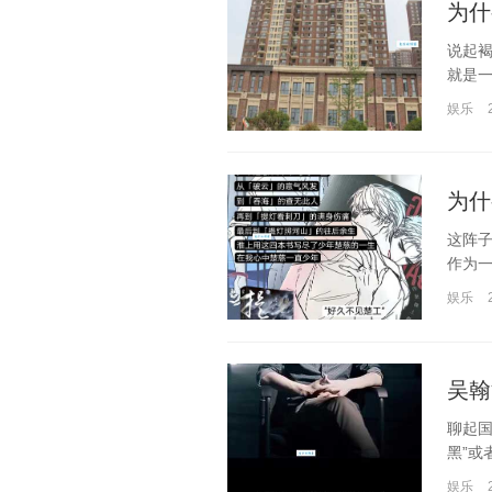
为什
说起
就是一
娱乐
为什
这阵
作为一
娱乐
吴翰
聊起
黑”或
娱乐