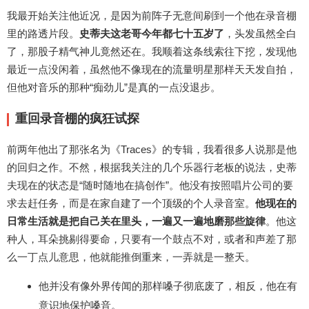
我最开始关注他近况，是因为前阵子无意间刷到一个他在录音棚
里的路透片段。
史蒂夫这老哥今年都七十五岁了
，头发虽然全白
了，那股子精气神儿竟然还在。我顺着这条线索往下挖，发现他
最近一点没闲着，虽然他不像现在的流量明星那样天天发自拍，
但他对音乐的那种“痴劲儿”是真的一点没退步。
重回录音棚的疯狂试探
前两年他出了那张名为《Traces》的专辑，我看很多人说那是他
的回归之作。不然，根据我关注的几个乐器行老板的说法，史蒂
夫现在的状态是“随时随地在搞创作”。他没有按照唱片公司的要
求去赶任务，而是在家自建了一个顶级的个人录音室。
他现在的
日常生活就是把自己关在里头，一遍又一遍地磨那些旋律
。他这
种人，耳朵挑剔得要命，只要有一个鼓点不对，或者和声差了那
么一丁点儿意思，他就能推倒重来，一弄就是一整天。
他并没有像外界传闻的那样嗓子彻底废了，相反，他在有
意识地保护嗓音。