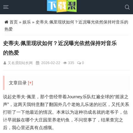


首页
»
娱乐
» 史蒂夫.佩里现状如何？近况曝光依然保持对音乐的
热爱
史蒂夫.佩里现状如何？近况曝光依然保持对音乐
的热爱
又名溧阳站长网
2026-02-22
335
0
文章目录
[+]
说起史蒂夫·佩里，那个曾经带着Journey乐队红遍全球的“摇滚之
声”，这两天我特意翻了翻国外几个老炮儿乐迷的社区，又托关系
打听了一下他最近的情况。本来以为这种功成名就的老爷子，估
计早就躲在哪个大庄园里养老钓鱼，不问世事了，结果查完之
后，我心里还真有点感慨。