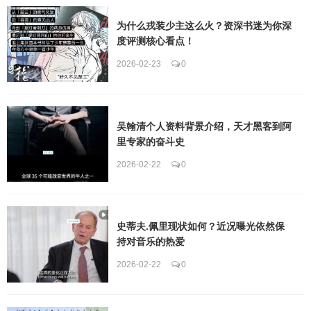
为什么戎装少主这么火？资深书迷为你深
度评测核心看点！
2026-02-23
0
吴翰清个人资料背景介绍，天才黑客到阿
里专家的奋斗史
2026-02-22
0
史蒂夫.佩里现状如何？近况曝光依然保
持对音乐的热爱
2026-02-22
0