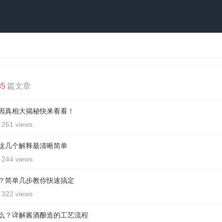
85
篇文章
因真相大揭秘快来看看！
261 views
这几个解释最清晰简单
244 views
？简单几步教你快速搞定
322 views
么？详解酱酒酿造的工艺流程