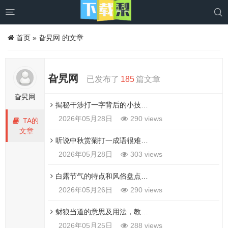


首页
»
旮旯网 的文章
旮旯网
已发布了
185
篇文章
旮旯网
揭秘干涉打一字背后的小技巧，让你秒答这个问题！
2026年05月28日
290 views
TA的
文章
听说中秋赏菊打一成语很难？其实很简单学会这个就懂
2026年05月28日
303 views
白露节气的特点和风俗盘点，感受二十四节气的魅力！
2026年05月26日
290 views
豺狼当道的意思及用法，教你如何正确使用这个成语！
2026年05月25日
288 views