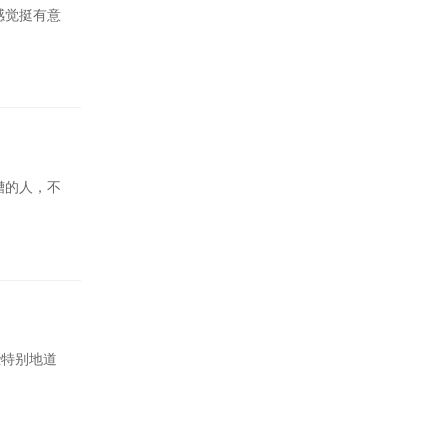
感觉挺有意
糟的人，不
些特别地道