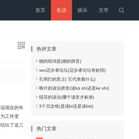
首页
生活
娱乐
文学

热评文章
砌的组词是(砌的拼音)
seo迈步者论坛(迈步者论坛有妙招)
孔明灯的意义( 它代表着什么)
喀什的读法拼音(读kā shí还是kè shí)
绥芬的读法(哪个读音才标准)
3个贝念啥(是读bì还是读bèi)
，说现在的年
因为工作变
总结出了这三
热门文章
。