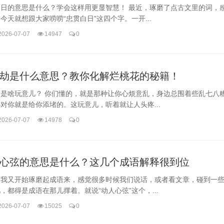
白日的意思是什么？学会这样用更显智慧！ 最近，琢磨了点古文里的词，
今天就想跟大家唠唠“忠贯白日”这四个字。一开...
2026-07-07
14947
0
劫是什么意思？教你化解烂桃花的秘籍！
劫是啥玩意儿？ 你们懂的，就是那种让你心烦意乱，身边总围着些乱七八
对你就是给你添堵的。这玩意儿，听着就让人头疼...
2026-07-07
14978
0
心弦的意思是什么？这几个成语解释很到位
，我又开始琢磨起成语来，感觉很多时候我们说话，或者看文章，碰到一
，都得是成语在那儿撑着。就说“动人心弦”这个，...
2026-07-07
15025
0