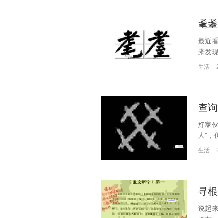
耄耋
最近看
来发现
生活
查询
好家伙
人”，
生活
寻根
说起