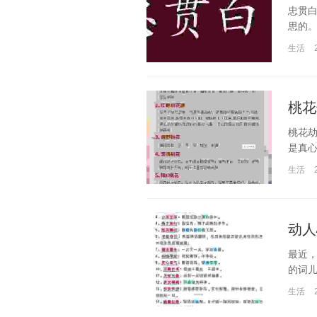
忠贯
思的。
生活
桃花
桃花
是真心
生活
动人
最近
的词儿
生活