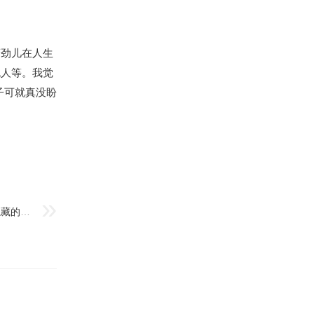
蛮劲儿在人生
色人等。我觉
子可就真没盼
面目一新打一正确生肖是哪个？揭秘背后隐藏的生肖！