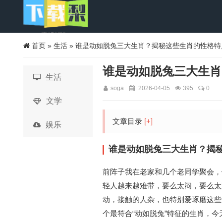
首页
»
生活
» 谁是动如脱兔三大生肖？揭秘这些生肖的性格特
谁是动如脱兔三大生肖
生活
soga
2026-04-05
395
0
文学
文章目录
[+]
娱乐
谁是动如脱兔三大生肖？揭
前阵子我在老家和几个老同学聚会，
轻人越来越难带，要么太闷，要么太
动，接触的人杂，也特别爱琢磨这些
个最符合“动如脱兔”特征的生肖，