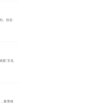
的。但后
就挺“文化
的，家里啥