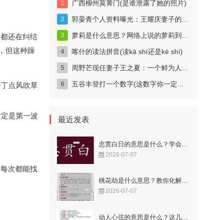
广西柳州莫菁门(是谁泄露了她的照片)
郭晏青个人资料曝光：王耀庆妻子的科技女神身份揭秘
萝莉是什么意思？网络上说的萝莉到底指什么？
家都还在纠结
，但这种躁
喀什的读法拼音(读kā shí还是kè shí)
周野芒现任妻子王之夏：一个鲜为人知的妻子
五谷丰登打一个数字(这数字你一定猜得到)
一丁点风吹草
肯定是第一波
最近发表
忠贯白日的意思是什么？学会这样用更显智慧！
2026-07-07
然每次都能找
桃花劫是什么意思？教你化解烂桃花的秘籍！
2026-07-07
动人心弦的意思是什么？这几个成语解释很到位