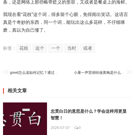
条，还是网络上那些略带贬义的形容，又或者是餐桌上的海鲜。
我现在看“花枝”这个词，得多留个心眼，免得闹出笑话。这语言
真是个奇妙的东西，同一个词，能玩出这么多花样，不仔细琢
磨，真以为自己懂了。
标签：
花枝
这个
一个
当时
或者
greet怎么读如何记忆？通过这个发音方法快速记住它
小暑一声雷倒转做黄梅是什么意思？一句老话藏着大道理
相关文章
忠贯白日的意思是什么？学会这样用更显
智慧！
2026-07-07
0