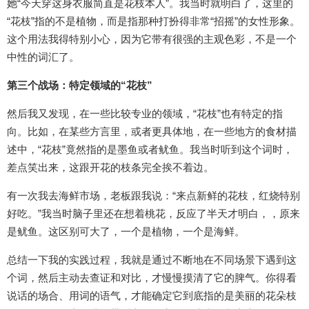
她“今天穿这身衣服简直是花枝本人”。我当时就明白了，这里的
“花枝”指的不是植物，而是指那种打扮得非常“招摇”的女性形象。
这个用法我得特别小心，因为它带有很强的主观色彩，不是一个
中性的词汇了。
第三个战场：特定领域的“花枝”
然后我又发现，在一些比较专业的领域，“花枝”也有特定的指
向。比如，在某些方言里，或者更具体地，在一些地方的食材描
述中，“花枝”竟然指的是墨鱼或者鱿鱼。我当时听到这个词时，
差点笑出来，这跟开花的枝条完全挨不着边。
有一次我去海鲜市场，老板跟我说：“来点新鲜的花枝，红烧特别
好吃。”我当时脑子里还在想着桃花，反应了半天才明白，，原来
是鱿鱼。这区别可大了，一个是植物，一个是海鲜。
总结一下我的实践过程，我就是通过不断地在不同场景下遇到这
个词，然后主动去查证和对比，才慢慢摸清了它的脾气。你得看
说话的场合、用词的语气，才能确定它到底指的是美丽的花朵枝