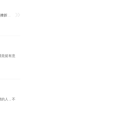
遇到偶尔失败打一成语该怎么办？轻松化解挫折的方法
感觉挺有意
糟的人，不