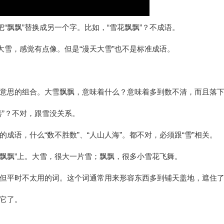
把“飘飘”替换成另一个字。比如，“雪花飘飘”？不成语。
大雪，感觉有点像。但是“漫天大雪”也不是标准成语。
意思的组合。大雪飘飘，意味着什么？意味着多到数不清，而且落
善”？不对，跟雪没关系。
成语，什么“数不胜数”、“人山人海”。都不对，必须跟“雪”相关。
“飘飘”上。大雪，很大一片雪；飘飘，很多小雪花飞舞。
但平时不太用的词。这个词通常用来形容东西多到铺天盖地，遮住
它了。