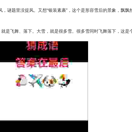
有风，谜题里没提风。又想“银装素裹”，这个是形容雪后的景象，飘飘
。飘，就是飞舞、落下。大雪，就是很多雪。很多雪同时飞舞落下，这是