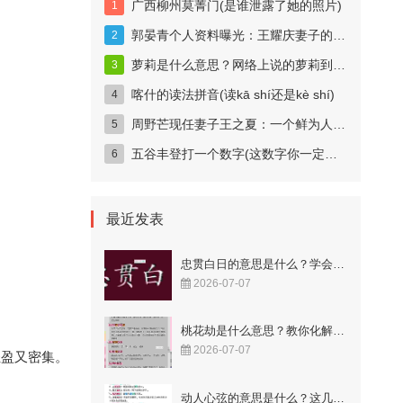
广西柳州莫菁门(是谁泄露了她的照片)
郭晏青个人资料曝光：王耀庆妻子的科技女神身份揭秘
萝莉是什么意思？网络上说的萝莉到底指什么？
喀什的读法拼音(读kā shí还是kè shí)
周野芒现任妻子王之夏：一个鲜为人知的妻子
五谷丰登打一个数字(这数字你一定猜得到)
最近发表
忠贯白日的意思是什么？学会这样用更显智慧！
2026-07-07
桃花劫是什么意思？教你化解烂桃花的秘籍！
2026-07-07
轻盈又密集。
动人心弦的意思是什么？这几个成语解释很到位