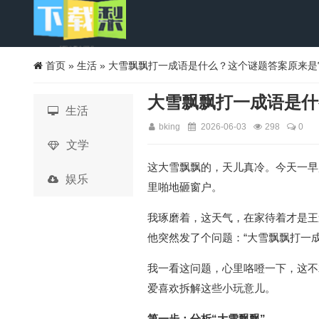
首页
»
生活
» 大雪飘飘打一成语是什么？这个谜题答案原来是
大雪飘飘打一成语是什
生活
bking
2026-06-03
298
0
文学
这大雪飘飘的，天儿真冷。今天一早
娱乐
里啪地砸窗户。
我琢磨着，这天气，在家待着才是王
他突然发了个问题：“大雪飘飘打一成
我一看这问题，心里咯噔一下，这不
爱喜欢拆解这些小玩意儿。
第一步：分析“大雪飘飘”。