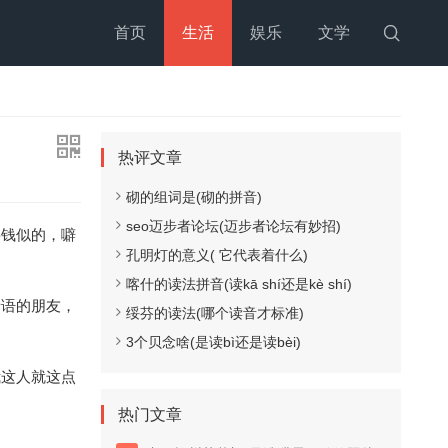
首页
生活
娱乐
文学

热评文章
砌的组词是(砌的拼音)
seo迈步者论坛(迈步者论坛有妙招)
要钱似的，噼
孔明灯的意义( 它代表着什么)
喀什的读法拼音(读kā shí还是kè shí)
谜语的朋友，
绥芬的读法(哪个读音才标准)
3个贝念啥(是读bì还是读bèi)
我这人就这点
热门文章