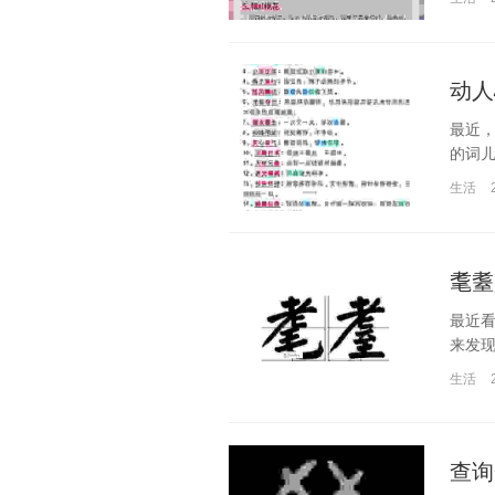
动人
最近
的词儿
生活
耄耋
最近看
来发现
生活
查询