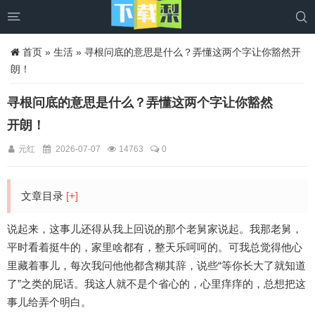


首页
»
生活
» 寻根问底的意思是什么？弄懂这两个字让你豁然开
朗！
寻根问底的意思是什么？弄懂这两个字让你豁然
开朗！
元红
2026-07-07
14763
0
文章目录
[+]
说起来，这事儿还得从我上回说的那个老舅家说起。我那老舅，
平时看着挺牛的，家里啥都有，整天乐呵呵的。可我总觉得他心
里藏着事儿，每次我问他他都含糊其辞，说些“等你长大了就知道
了”之类的屁话。我这人就不是个省心的，心里痒痒的，总想把这
事儿给弄个明白。