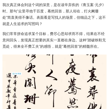
我次真正体会到这个词的深意，是在读辛弃疾的《青玉案·元夕》
时。那句"众里寻他千百度，蓦然回首，那人却在，灯火阑珊
处"简直美得不像话。表面看是写找人的场景，但细品之下，这不
就是人生追求的写照吗？
我们常常拼命追求某个目标，费尽心思却求而不得，结果在不经
意间回头，发现真正想要的其实一直都在身边。这种"踏破铁鞋无
觅处，得来全不费工夫"的感悟，就是"蓦然回首"的精髓所在。