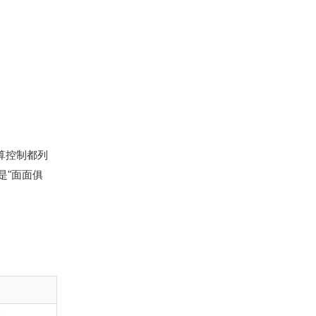
算控制都列
是"面面俱