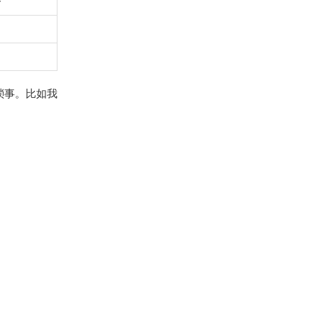
夸
琐事。比如我