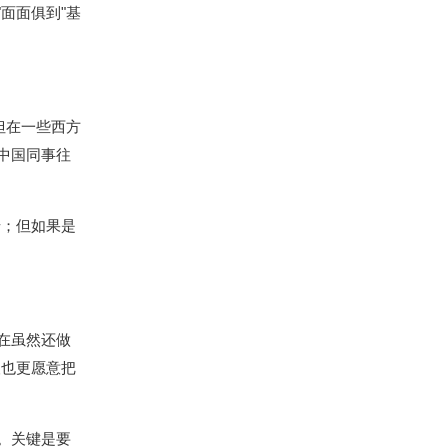
面面俱到"基
但在一些西方
中国同事往
错；但如果是
在虽然还做
人也更愿意把
。关键是要