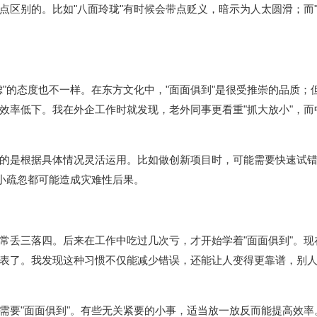
点区别的。比如"八面玲珑"有时候会带点贬义，暗示为人太圆滑；而"
虑"的态度也不一样。在东方文化中，"面面俱到"是很受推崇的品质；
效率低下。我在外企工作时就发现，老外同事更看重"抓大放小"，而
的是根据具体情况灵活运用。比如做创新项目时，可能需要快速试
个小疏忽都可能造成灾难性后果。
常丢三落四。后来在工作中吃过几次亏，才开始学着"面面俱到"。现
表了。我发现这种习惯不仅能减少错误，还能让人变得更靠谱，别
需要"面面俱到"。有些无关紧要的小事，适当放一放反而能提高效率