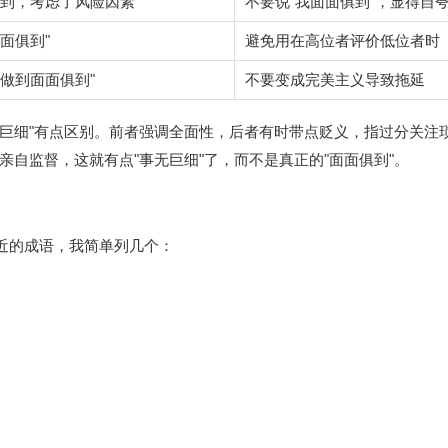
俱到，考虑了风险因素"
不要说"我面面俱到"，显得自
面俱到"
避免用在高位者评价低位者时
做到面面俱到"
不要变成完美主义导致拖延
事无巨细"有点区别。前者强调全面性，后者有时带点贬义，指过分关注
自监督，这就有点"事无巨细"了，而不是真正的"面面俱到"。
相近的成语，我简单列几个：