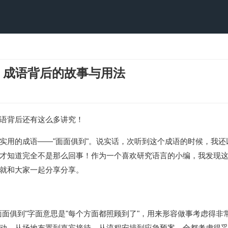
 成语背后的故事与用法
语背后还有这么多讲究！
实用的成语——"面面俱到"。说实话，次听到这个成语的时候，我还
才知道完全不是那么回事！作为一个喜欢研究语言的小编，我发现
就和大家一起分享分享。
面面俱到"字面意思是"每个方面都照顾到了"，用来形容做事考虑得非
动，从场地布置到嘉宾接待，从流程安排到应急预案，全都考虑得