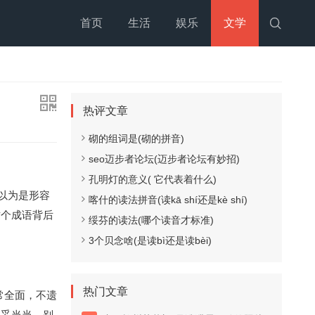
首页
生活
娱乐
文学

热评文章
砌的组词是(砌的拼音)
seo迈步者论坛(迈步者论坛有妙招)
孔明灯的意义( 它代表着什么)
以为是形容
喀什的读法拼音(读kā shí还是kè shí)
这个成语背后
绥芬的读法(哪个读音才标准)
3个贝念啥(是读bì还是读bèi)
热门文章
常全面，不遗
妥妥当当，别