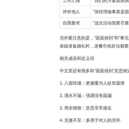
工作汇报
"我们的方案面面
评价他人
"张经理做事真是面
自我要求
"这次活动我要尽量
另外要注意的是，"面面俱到"和"
表姐准备婚礼时，连餐巾纸折法都要亲
相关成语和近义词
中文里还有很多和"面面俱到"意思
1. 八面玲珑：更侧重为人处世圆滑
2. 滴水不漏：强调没有疏漏
3. 周全细致：意思非常接近
4. 无微不至：多用于对人的关怀