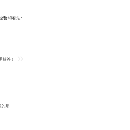
经验和看法~
用解答！
成的那