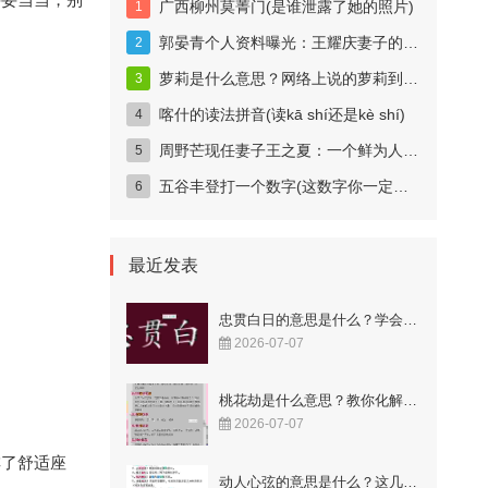
广西柳州莫菁门(是谁泄露了她的照片)
郭晏青个人资料曝光：王耀庆妻子的科技女神身份揭秘
萝莉是什么意思？网络上说的萝莉到底指什么？
喀什的读法拼音(读kā shí还是kè shí)
周野芒现任妻子王之夏：一个鲜为人知的妻子
五谷丰登打一个数字(这数字你一定猜得到)
最近发表
忠贯白日的意思是什么？学会这样用更显智慧！
2026-07-07
桃花劫是什么意思？教你化解烂桃花的秘籍！
2026-07-07
排了舒适座
动人心弦的意思是什么？这几个成语解释很到位