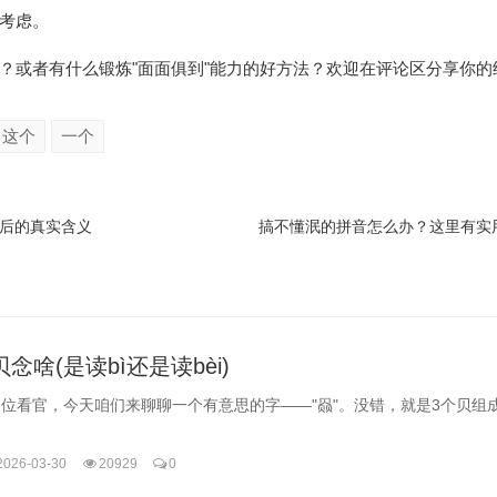
考虑。
？或者有什么锻炼"面面俱到"能力的好方法？欢迎在评论区分享你的
这个
一个
后的真实含义
搞不懂泯的拼音怎么办？这里有实
贝念啥(是读bì还是读bèi)
位看官，今天咱们来聊聊一个有意思的字——"赑"。没错，就是3个贝组
2026-03-30
20929
0