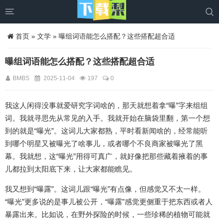


首页
»
文学
» 曝组词语能怎么搭配？这些搭配超合适
曝组词语能怎么搭配？这些搭配超合适
BMBS
2025-11-04
197
0
我这人闲得没事就爱研究字词啥的，那天就想着拿“曝”字来组组
词。我就寻思先从常见的入手。我就开始在脑袋里翻，第一个想
到的就是“曝光”。这词儿大家都熟，平时看新闻啥的，经常能听
到哪个明星又被曝光了啥事儿，或者哪个不良商家被曝光了黑
幕。我就想，这“曝光”用得可真广，就好像把那些藏着掖着的事
儿都拉到太阳底下来，让大家都能瞧见。
我又想到“曝露”。这词儿跟“曝光”有点像，但感觉又不太一样。
“曝光”更多说的是事儿被公开，“曝露”感觉更侧重于把东西或者人
暴露出来。比如说，在野外探险的时候，一些珍稀的植物可能就