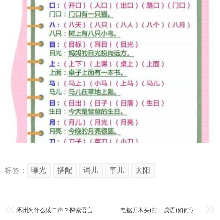
标签：
曝光
搭配
词儿
事儿
太阳
涿州为什么读二声？探索语言演变的神奇真相！
电锯开木头(打一成语)如何学好？(每日练习提升语感妙招)