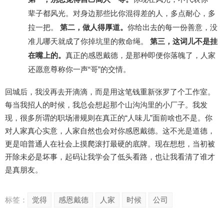
辈子都风光。对身边那些比你混得差的人，多点耐心，多
拉一把。
第二，做人得厚道。
你给出去的每一份善意，没
准儿哪天就成了你掉坑里的救命绳。
第三，这词儿不是挂
在嘴上的。
真正的感恩戴德，是那种即便你落魄了，人家
还愿意尊称你一声“哥”的交情。
回城后，我没再去开滴滴，而是用这笔钱重新张罗了个工作室。
每当我招人的时候，我总会想起那个山沟沟里的小厂子。我发
现，很多所谓的职场潜规则在真正的“人味儿”面前啥也不是。你
对人家真心实意，人家自然也会对你感恩戴德。这不光是道德，
更是咱普通人在社会上摸爬滚打最硬的底牌。现在想想，当初被
开除未必是坏事，起码让我学会了低头看路，也让我看清了谁才
是真朋友。
标签：
觉得
感恩戴德
人家
时候
公司