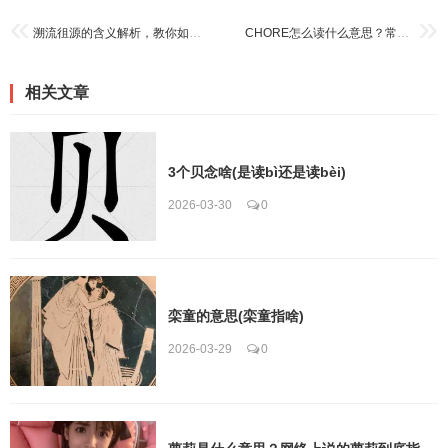
溯流徂源的含义解析，教你如何在写作中正确使用它！
CHORE怎么读什么意思？常用例句带你深入了解用法！
相关文章
3个贝念啥(是读bì还是读bèi)
2026-03-30
0
栾童的意思(栾童指啥)
2026-03-29
0