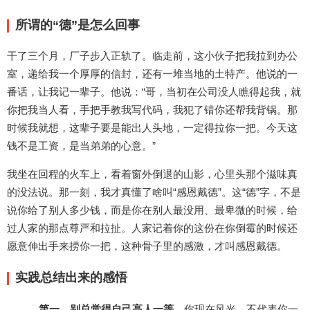
所谓的“德”是怎么回事
干了三个月，厂子步入正轨了。临走前，这小伙子把我拉到办公
室，递给我一个厚厚的信封，还有一堆当地的土特产。他说的一
番话，让我记一辈子。他说：“哥，当初在公司没人瞧得起我，就
你把我当人看，手把手教我写代码，我犯了错你还帮我背锅。那
时候我就想，这辈子要是能出人头地，一定得拉你一把。今天这
钱不是工资，是当弟弟的心意。”
我坐在回程的火车上，看着窗外倒退的山影，心里头那个滋味真
的没法说。那一刻，我才真懂了啥叫“感恩戴德”。这“德”字，不是
说你给了别人多少钱，而是你在别人最没用、最卑微的时候，给
过人家的那点尊严和拉扯。人家记着你的这份在你倒霉的时候还
愿意伸出手来捞你一把，这种骨子里的感激，才叫感恩戴德。
实践总结出来的感悟
第一，别总觉得自己高人一等。
你现在风光，不代表你一