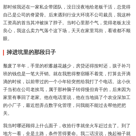
那时候我还在一家私企带团队，没日没夜地给老板干活，总觉得
自己是公司的脊梁骨。后来遇到行业大环境不公司裁员，我这种
工资高的首当其冲被抹了脖子。当时心里那个气，觉得老板太没
良心，我这么卖力气落个这下场，天天在家里骂街，看谁都不顺
眼。
掉进坑里的那段日子
颓废了半年，手里的积蓄越花越少，房贷还得按时还，孩子补习
班的钱也是一笔大开销。就在我愁得整宿睡不着觉，打算去开滴
滴的时候，以前带过的一个小年轻突然给我打了个电话。这小伙
子当初在公司老挨骂，属于那种脑子转得慢但肯干的，后来因为
家里有事回了老家。他在电话里说，他在当地搞了个农业深加工
的小厂子，最近想弄点数字化管理，问我能不能过去帮他把把
关。
我当时哪还顾得上什么面子，收拾行李就坐火车赶过去了。到了
地方一看，全是土路，条件苦得要命。我二话没说，挽起袖子就