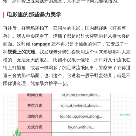
候，那种肾上腺素飙升的感觉，真不是一个词儿能概括的。
电影里的那些暴力美学
再往后，好莱坞还拍了一部同名的电影，国内翻译叫《狂暴巨
兽》。我去电影院看了，满脑子都是那只大猩猩跳起来拆大楼的
画面。这时候
rampage
就不再只是个抽象的词了，它变成了一
种
视觉上的灾难
。我发现老外特别喜欢用这个词来形容那种大规
模的、无法无天的混乱。比如不仅限于怪物，那种好几个流氓在
街上打砸抢，或者一群喝多了的足球流氓闹事，警察来了都得退
避三舍的那种场面，也叫这个。它透着一股子野蛮劲儿，就是不
跟你讲道理，纯靠暴力推平一切。