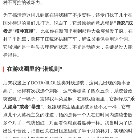
种不可控的破坏力。
为了搞清楚这词儿到底在讲我翻了不少资料，还专门找了几个在
国外待过的哥们儿打听。说白了，它最原始的意思就是
“暴怒”或
者是“横冲直撞”
。比如你在新闻里看到那种大象突然发了疯，在
村子里乱窜，踩坏了庄稼还拱翻了车，解说员准保会用这个词。
它强调的是一种失去理智的状态，不光是动静大，关键是没人能
拦得住。
在游戏圈里的“潜规则”
后来我迷上了DOTA和LOL这类对线游戏，这词儿出现的频率更
高了。记得有次我选个刺客，运气爆棚拿了四杀五杀，系统音效
突然吼了一嗓子，震得我耳朵发麻。在游戏语境里，它翻译成
“杀
人如麻”或者“暴走”
。这跟现实生活里的破坏还不太一样，它带
点儿个人英雄主义的味道，指的是你一个人在短时间内连续击败
多个对手，气势如虹，对面看你就跟看瘟神一样。我当时为了练
出这个音效，把自己关在出租屋里练了半个月的补刀，实现的时