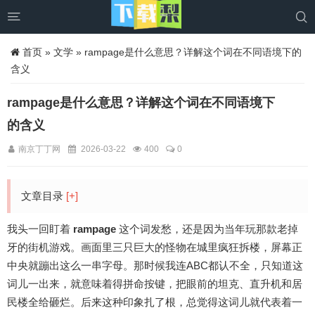


首页
»
文学
» rampage是什么意思？详解这个词在不同语境下的
含义
rampage是什么意思？详解这个词在不同语境下
的含义
南京丁丁网
2026-03-22
400
0
文章目录
[+]
我头一回盯着
rampage
这个词发愁，还是因为当年玩那款老掉
牙的街机游戏。画面里三只巨大的怪物在城里疯狂拆楼，屏幕正
中央就蹦出这么一串字母。那时候我连ABC都认不全，只知道这
词儿一出来，就意味着得拼命按键，把眼前的坦克、直升机和居
民楼全给砸烂。后来这种印象扎了根，总觉得这词儿就代表着一