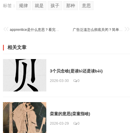
标签：
规律
就是
孩子
那种
意思
apprentice是什么意思？看完这篇介绍再也不怕不认识了
广告泛滥怎么彻底关闭？简单几步操作还你清爽上网环境！
相关文章
3个贝念啥(是读bì还是读bèi)
2026-03-30
0
栾童的意思(栾童指啥)
2026-03-29
0