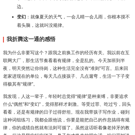
边。
变幻
：就像夏天的天气，一会儿晴一会儿雨，你根本摸不
着头脑，这就叫没规律。
我折腾这一通的感悟
我为什么非要写这个？跟我之前换工作的经历有关。我以前在互
联网大厂，那生活节奏看着有规律，全是乱的。今天加班到半
夜，明天突然让你待岗，这种生活完全没有“准则”可言。后来回
老家进现在的单位，每天几点接孩子、几点遛弯，生活一下子变
得极其有“规律”。
我发现，人这一辈子，年轻时总觉得“规律”是种束缚，非要追求
什么“偶然”和“变幻”，觉得那样才刺激。等受过罪、吃过亏，回头
看看，还是有规律的日子过得舒坦。现在我带孩子写作业，碰到
这种词组练习，我都会跟他说，你要是能把自己的作息搞得有规
律，你的成绩自然就有法则可循了。虽然这话听着像老掉牙的教