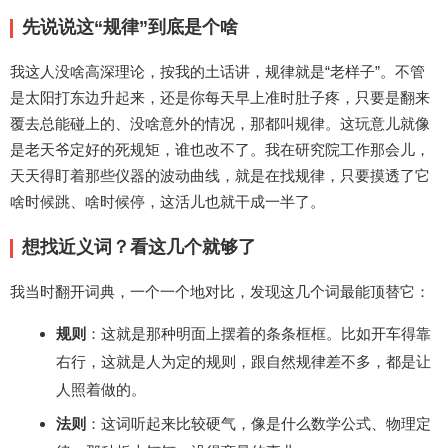
先说说这“规律”到底是个啥
我这人没啥高深理论，按我的土话讲，规律就是“老样子”。不管
是太阳打东边升起来，还是你每天早上准时肚子疼，只要是翻来
覆去总能碰上的、没啥意外的情况，那都叫规律。这玩意儿就像
是老天爷定好的死规矩，谁也改不了。我在研究院工作那会儿，
天天得盯着那些仪器的波动曲线，就是在找规律，只要摸透了它
啥时候跳、啥时候停，这活儿也就干成一半了。
想找近义词？看这几个就够了
我当时翻开词典，一个一个地对比，发现这几个词最能顶替它：
规则
：这就是那种明面上摆着的条条框框。比如开车得靠
右行，这就是人为定的规则，跟自然规律差不多，都是让
人照着做的。
法则
：这词听起来比较硬气，像是什么数学公式、物理定