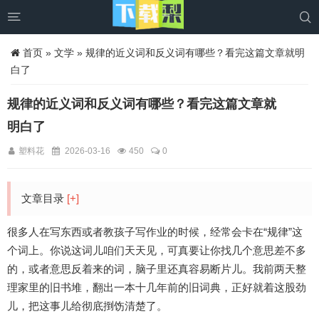


首页
»
文学
» 规律的近义词和反义词有哪些？看完这篇文章就明
白了
规律的近义词和反义词有哪些？看完这篇文章就
明白了
塑料花
2026-03-16
450
0
文章目录
[+]
很多人在写东西或者教孩子写作业的时候，经常会卡在“规律”这
个词上。你说这词儿咱们天天见，可真要让你找几个意思差不多
的，或者意思反着来的词，脑子里还真容易断片儿。我前两天整
理家里的旧书堆，翻出一本十几年前的旧词典，正好就着这股劲
儿，把这事儿给彻底捯饬清楚了。