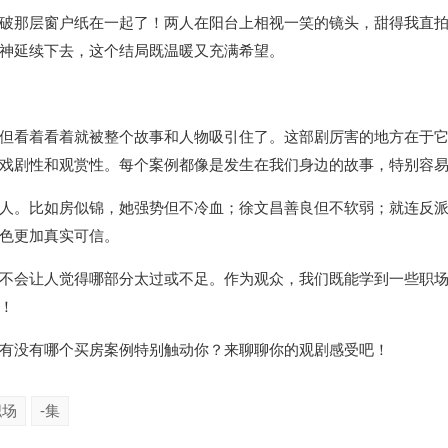
破那层窗户纸在一起了！两人在阳台上相视一笑的镜头，甜得我直
神延续下去，这个结局既温暖又充满希望。
但看着看着就被整个故事和人物吸引住了。这部剧厉害的地方在于
戏剧性和观赏性。每个案例都像是发生在我们身边的故事，特别容
人。比如房似锦，她强势但不冷血；徐文昌善良但不软弱；就连反
色更加真实可信。
不会让人觉得哪部分太过或不足。作为观众，我们既能学到一些职
！
有没有哪个买房案例特别触动你？来聊聊你的观剧感受吧！
职场
-集