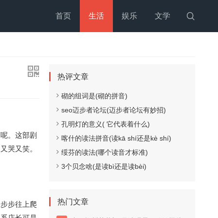
首页
生活
娱乐
文学

热评文章
砌的组词是(砌的拼音)
seo迈步者论坛(迈步者论坛有妙招)
孔明灯的意义( 它代表着什么)
下呢。这部剧
喀什的读法拼音(读kā shí还是kè shí)
是又哭又笑。
绥芬的读法(哪个读音才标准)
3个贝念啥(是读bì还是读bèi)
热门文章
一步步往上爬
佛系店长可是