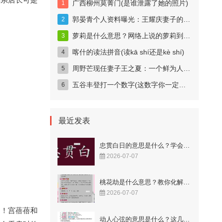
广西柳州莫菁门(是谁泄露了她的照片)
郭晏青个人资料曝光：王耀庆妻子的科技女神身份揭秘
萝莉是什么意思？网络上说的萝莉到底指什么？
喀什的读法拼音(读kā shí还是kè shí)
周野芒现任妻子王之夏：一个鲜为人知的妻子
五谷丰登打一个数字(这数字你一定猜得到)
最近发表
忠贯白日的意思是什么？学会这样用更显智慧！
2026-07-07
桃花劫是什么意思？教你化解烂桃花的秘籍！
2026-07-07
了！宫蓓蓓和
动人心弦的意思是什么？这几个成语解释很到位