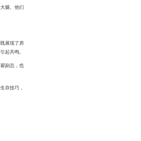
拍大腿。他们
它既展现了房
易引起共鸣。
派翟副总，也
场生存技巧，