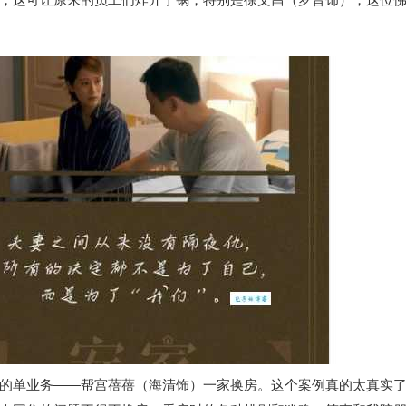
的单业务——帮宫蓓蓓（海清饰）一家换房。这个案例真的太真实