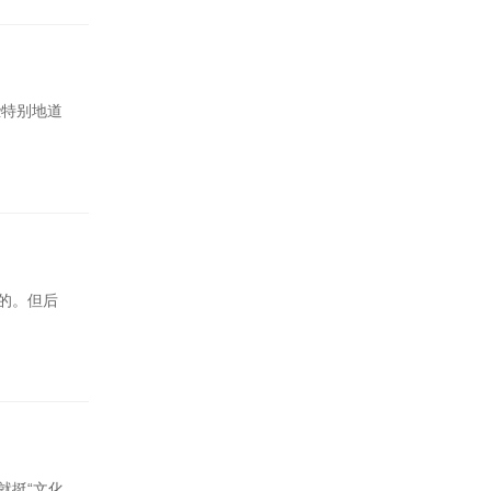
些特别地道
的。但后
就挺“文化