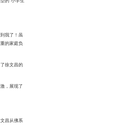
型的"小学生
惊到我了！虽
沉重的家庭负
到了徐文昌的
刺激，展现了
徐文昌从佛系