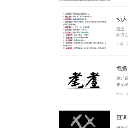
动人
最近
的词儿
生活
耄耋
最近看
来发现
生活
查询
好家伙