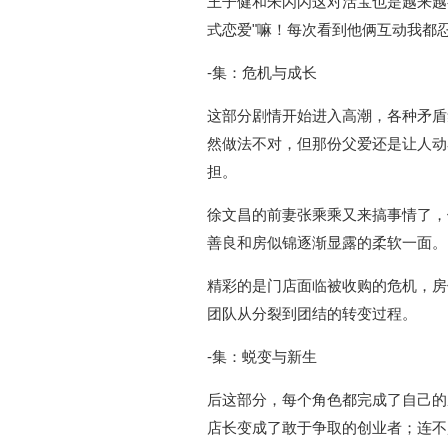
王子健和朱闪闪这对活宝也是越来越
式恋爱"嘛！每次看到他俩互动我都
-集：危机与成长
这部分剧情开始进入高潮，各种矛盾
然做法不对，但那份父爱还是让人动
担。
徐文昌的前妻张乘乘又来搞事情了，
善良和房似锦逐渐显露的柔软一面。
精彩的是门店面临被收购的危机，房
团队从分裂到团结的转变过程。
-集：蜕变与新生
后这部分，每个角色都完成了自己的
店长变成了敢于争取的创业者；连不