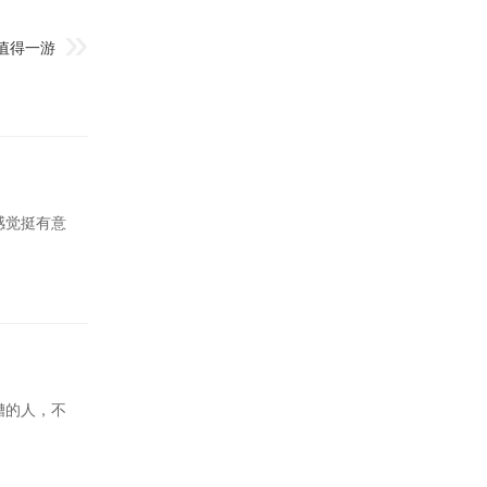
值得一游
感觉挺有意
糟的人，不