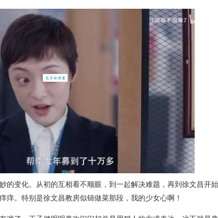
妙的变化。从初的互相看不顺眼，到一起解决难题，再到徐文昌开
痒痒。特别是徐文昌教房似锦做菜那段，我的少女心啊！