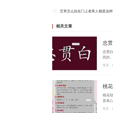
艾草怎么挂在门上老辈人都是这样
相关文章
忠贯
忠贯
思的。
生活
桃花
桃花
是真心
生活