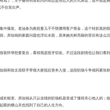
有戏了，王子健明明喜欢闪闪却总是用怼人的方式表达，这不就是典
忍不住笑出声。
集中爆发。老油条为救前妻儿子不惜挪用客户资金，这个转折真的
容。房似锦的家庭问题也浮出水面，原来她光鲜亮丽的背后有这么
假装怀孕想要复合，看得我是咬牙切齿。不过这段剧情也让我们看
似锦和徐文昌联手带领大家抵抗资本入侵，这段职场斗争戏码紧张
成长蜕变。房似锦从只认业绩的职场机器变成了懂得关心他人的；
起眼的楼山关也找到了自己的人生方向。