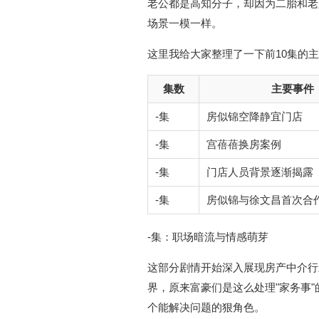
老公都是高知分子，却因为二胎和老
场景一模一样。
这里我给大家整理了一下前10集的
集数
主要事件
-集
房似锦空降静宜门店
-集
宫蓓蓓换房案例
-集
门店人员背景逐渐揭露
-集
房似锦与徐文昌首次合
-集：职场暗流与情感萌芽
这部分剧情开始深入展现房产中介行
界，原来富豪们是这么处理"家务事
个能解决问题的狠角色。