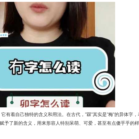
哦，它有着自己独特的含义和用法。在古代，"槑"其实是"梅"的异体字
赋予了新的含义，用来形容人特别呆萌、可爱，甚至有点傻乎乎的