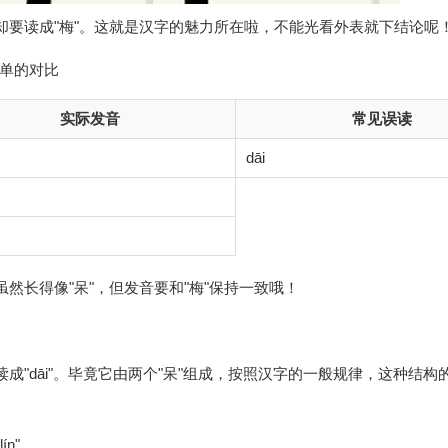
，却要读成"梅"。这就是汉字的魅力所在啦，不能光看外表就下结论呢
单的对比
实际发音
常见误读
dāi
虽然长得像"呆"，但发音要和"梅"保持一致哦！
读成"dāi"。毕竟它由两个"呆"组成，按照汉字的一般规律，这种结构
n"