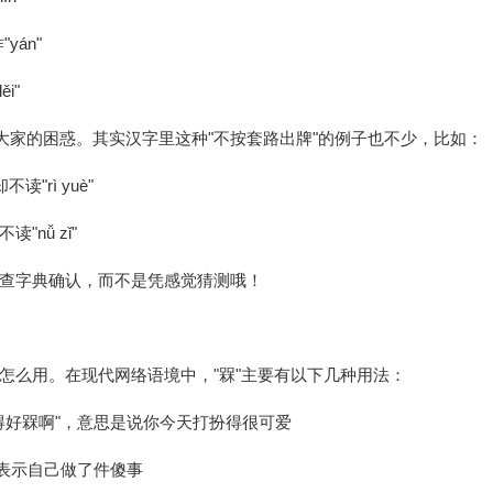
yán"
i"
大家的困惑。其实汉字里这种"不按套路出牌"的例子也不少，比如：
读"rì yuè"
"nǚ zǐ"
查字典确认，而不是凭感觉猜测哦！
怎么用。在现代网络语境中，"槑"主要有以下几种用法：
穿得好槑啊"，意思是说你今天打扮得很可爱
，表示自己做了件傻事