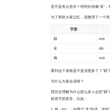
是不是有点意外？明明长得像"呆"
为了帮助大家记忆，我整理了一个简
字形
槑
méi
呆
dāi
梅
méi
看到这个表格是不是清楚多了？"槑"
为什么大家会读错？
我完全理解为什么那么多人会把"槑"
留原字的发音，比如：
1. 林（lín）：由两个"木"组成，读作"lí