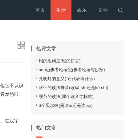
首页
生活
娱乐
文学

热评文章
砌的组词是(砌的拼音)
seo迈步者论坛(迈步者论坛有妙招)
孔明灯的意义( 它代表着什么)
，但它不认识
喀什的读法拼音(读kā shí还是kè shí)
发音发愁啦！
绥芬的读法(哪个读音才标准)
3个贝念啥(是读bì还是读bèi)
成。在汉字
热门文章