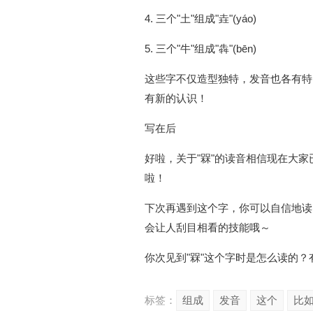
4. 三个"土"组成"垚"(yáo)
5. 三个"牛"组成"犇"(bēn)
这些字不仅造型独特，发音也各有特
有新的认识！
写在后
好啦，关于"槑"的读音相信现在大家
啦！
下次再遇到这个字，你可以自信地读
会让人刮目相看的技能哦～
你次见到"槑"这个字时是怎么读的
标签：
组成
发音
这个
比