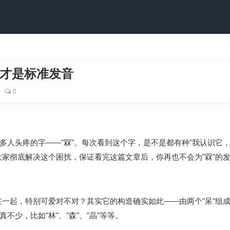
才是标准发音
0
多人头疼的字——"槑"。每次看到这个字，是不是都有种"我认识它
大家彻底解决这个困扰，保证看完这篇文章后，你再也不会为"槑"的
叠在一起，特别可爱对不对？其实它的构造确实如此——由两个"呆"组
少，比如"林"、"森"、"晶"等等。