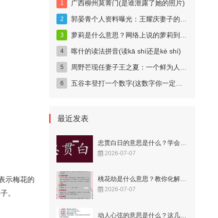
广西柳州莫菁门(是谁泄露了她的照片)
郭晏青个人资料曝光：王耀庆妻子的科技女神身份揭秘
萝莉是什么意思？网络上说的萝莉到底指什么？
喀什的读法拼音(读kā shí还是kè shí)
周野芒现任妻子王之夏：一个鲜为人知的妻子
五谷丰登打一个数字(这数字你一定猜得到)
最近发表
忠贯白日的意思是什么？学会这样用更显智慧！
2026-07-07
，表示梅花的
桃花劫是什么意思？教你化解烂桃花的秘籍！
2026-07-07
样子。
动人心弦的意思是什么？这几个成语解释很到位