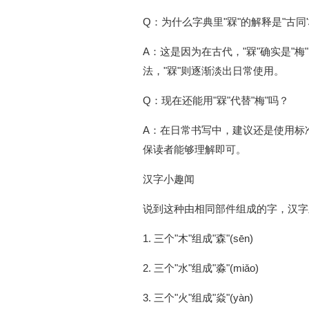
Q：为什么字典里"槑"的解释是"古同'
A：这是因为在古代，"槑"确实是"
法，"槑"则逐渐淡出日常使用。
Q：现在还能用"槑"代替"梅"吗？
A：在日常书写中，建议还是使用标准
保读者能够理解即可。
汉字小趣闻
说到这种由相同部件组成的字，汉字
1. 三个"木"组成"森"(sēn)
2. 三个"水"组成"淼"(miǎo)
3. 三个"火"组成"焱"(yàn)