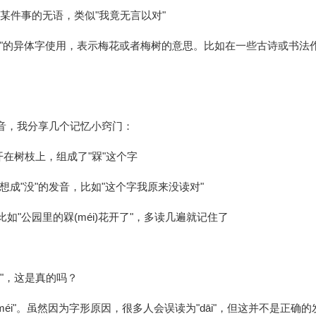
对某件事的无语，类似"我竟无言以对"
"梅"的异体字使用，表示梅花或者梅树的意思。比如在一些古诗或书法
发音，我分享几个记忆小窍门：
)开在树枝上，组成了"槑"这个字
以联想成"没"的发音，比如"这个字我原来没读对"
比如"公园里的槑(méi)花开了"，多读几遍就记住了
i"，这是真的吗？
méi"。虽然因为字形原因，很多人会误读为"dāi"，但这并不是正确