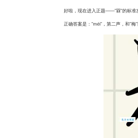
好啦，现在进入正题——"槑"的标
正确答案是："méi"，第二声，和"梅