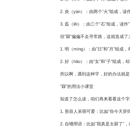
2. 炎（yán）：由两个"火"组成，读作"
3. 磊（lěi）：由三个"石"组成，读作"lě
但"槑"偏偏不走寻常路，这就造成了
1. 明（míng）：由"日"和"月"组成，却不
2. 好（hǎo）：由"女"和"子"组成，却不读
所以啊，遇到这种字，好的办法就是
"槑"的用法小课堂
知道了怎么读，咱们再来看看这个字
1. 形容人呆萌可爱：比如"你今天
2. 自嘲用语：比如"我真是太槑了"