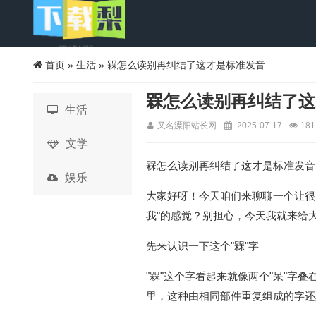
首页
»
生活
» 槑怎么读别再纠结了这才是标准发音
槑怎么读别再纠结了这
生活
又名溧阳站长网
2025-07-17
181
文学
槑怎么读别再纠结了这才是标准发音
娱乐
大家好呀！今天咱们来聊聊一个让很
我"的感觉？别担心，今天我就来给
先来认识一下这个"槑"字
"槑"这个字看起来就像两个"呆"字
里，这种由相同部件重复组成的字还真不