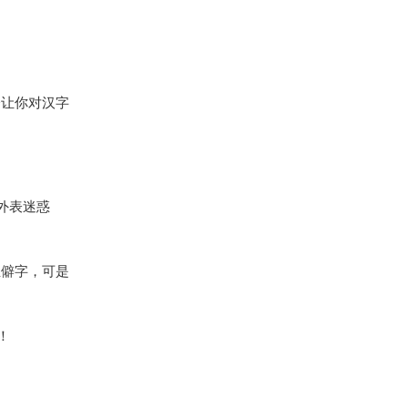
会让你对汉字
的外表迷惑
生僻字，可是
！