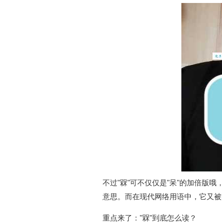
不过"槑"可不仅仅是"呆"的加倍版
意思。而在现代网络用语中，它又被
重点来了："槑"到底怎么读？