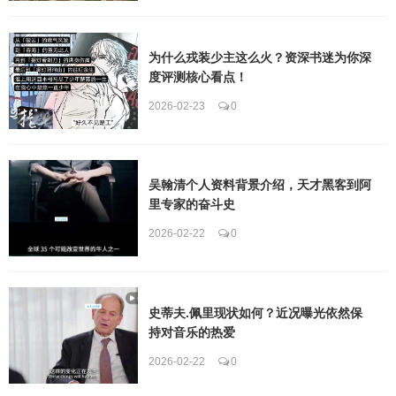
为什么戎装少主这么火？资深书迷为你深
度评测核心看点！
2026-02-23
0
吴翰清个人资料背景介绍，天才黑客到阿
里专家的奋斗史
2026-02-22
0
史蒂夫.佩里现状如何？近况曝光依然保
持对音乐的热爱
2026-02-22
0