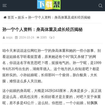


首页
»
娱乐
» 孙一宁个人资料：身高体重及成长经历揭秘
孙一宁个人资料：身高体重及成长经历揭秘
soga
2024-10-24
3385
0
咱今天来说说这位网红孙一宁的身高体重和她的一些小故事。别
看这姑娘名字听着挺普通，原来她还有个叫“我又杀猪了”的网
名，你说这名字有意思吧？嘿，挺接地气的。孙一宁呢，是1999
年6月20号出生的，湖南常德人。这个地方的人你知道吧？都是
挺朴实的。小孙姑娘呢，长得那叫一个俊俏，肤白貌美，大长
腿，难怪这么多人关注她。
这小姑娘的身高呢，大概是162到163厘米，具体是多少，反正就
是这么高，瞎高也没用，长得好看才是主要的，对吧？至于体重
呢，差不多是43公斤，这么轻。你想想，一个小姑娘，轻飘飘