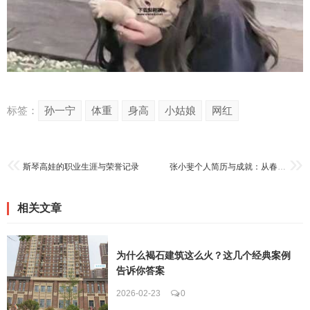
标签：
孙一宁
体重
身高
小姑娘
网红
斯琴高娃的职业生涯与荣誉记录
张小斐个人简历与成就：从春晚笑星到金鸡奖影后
相关文章
为什么褐石建筑这么火？这几个经典案例
告诉你答案
2026-02-23
0