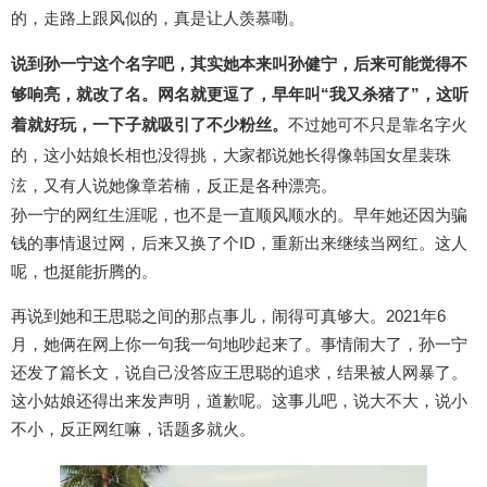
的，走路上跟风似的，真是让人羡慕嘞。
说到孙一宁这个名字吧，其实她本来叫孙健宁，后来可能觉得不
够响亮，就改了名。网名就更逗了，早年叫“我又杀猪了”，这听
着就好玩，一下子就吸引了不少粉丝。
不过她可不只是靠名字火
的，这小姑娘长相也没得挑，大家都说她长得像韩国女星裴珠
泫，又有人说她像章若楠，反正是各种漂亮。
孙一宁的网红生涯呢，也不是一直顺风顺水的。早年她还因为骗
钱的事情退过网，后来又换了个ID，重新出来继续当网红。这人
呢，也挺能折腾的。
再说到她和王思聪之间的那点事儿，闹得可真够大。2021年6
月，她俩在网上你一句我一句地吵起来了。事情闹大了，孙一宁
还发了篇长文，说自己没答应王思聪的追求，结果被人网暴了。
这小姑娘还得出来发声明，道歉呢。这事儿吧，说大不大，说小
不小，反正网红嘛，话题多就火。