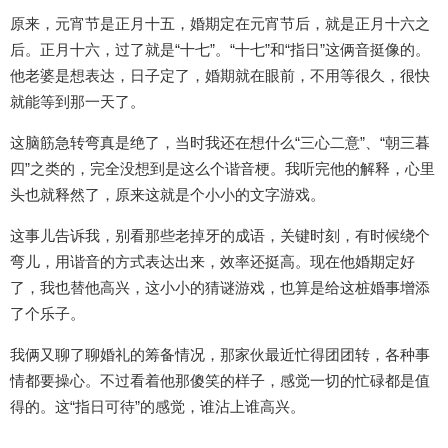
原来，元宵节是正月十五，婚期定在元宵节后，就是正月十六之
后。正月十六，过了就是“十七”。“十七”和“指日”这俩音挺像的。
他老婆是想表达，日子定了，婚期就在眼前，不用等很久，很快
就能等到那一天了。
这脑筋急转弯真是绝了，当时我还在想什么“三心二意”、“朝三暮
四”之类的，完全没想到是这么个谐音梗。我听完他的解释，心里
头也就释然了，原来这就是个小小的文字游戏。
这事儿告诉我，别看那些老掉牙的成语，关键时刻，有时候绕个
弯儿，用谐音的方式表达出来，效率还挺高。现在他婚期定好
了，我也替他高兴，这小小的猜谜游戏，也算是给这桩婚事增添
了个乐子。
我俩又聊了聊婚礼的筹备情况，那家伙最近忙得团团转，各种事
情都要操心。不过看着他那傻笑的样子，感觉一切的忙碌都是值
得的。这“指日可待”的感觉，谁沾上谁高兴。