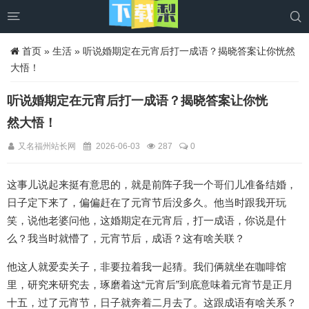


首页
»
生活
» 听说婚期定在元宵后打一成语？揭晓答案让你恍然
大悟！
听说婚期定在元宵后打一成语？揭晓答案让你恍
然大悟！
又名福州站长网
2026-06-03
287
0
这事儿说起来挺有意思的，就是前阵子我一个哥们儿准备结婚，
日子定下来了，偏偏赶在了元宵节后没多久。他当时跟我开玩
笑，说他老婆问他，这婚期定在元宵后，打一成语，你说是什
么？我当时就懵了，元宵节后，成语？这有啥关联？
他这人就爱卖关子，非要拉着我一起猜。我们俩就坐在咖啡馆
里，研究来研究去，琢磨着这“元宵后”到底意味着元宵节是正月
十五，过了元宵节，日子就奔着二月去了。这跟成语有啥关系？