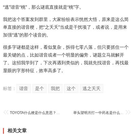
“逃”谐音“桃”，那么谜底直接就是“桃”字。
我把这个答案发到群里，大家纷纷表示恍然大悟，原来是这么简
单直接的谐音梗，把“之夭夭”当成是干扰项了，或者说，是用来
加强“逃”的那个读音的。
很多字谜都是这样，看似复杂，拆得七零八落，但只要抓住一个
最关键的点，比如谐音或者一个明显的偏旁，谜题立马就解开
了。这招我学到了，下次再遇到类似的，我就先找谐音，再找最
显眼的字形特征，效率高多了。
标签：
谐音
是个
我把
这个
逃之夭夭
TOYOTA什么梗是什么意思？简单几句话讲清楚！
举头望明月打一中药名是什么？这个谜底其实很简单！
相关文章