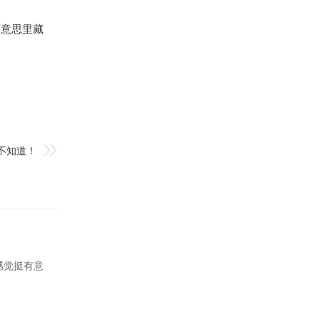
面意思里藏
不知道！
感觉挺有意