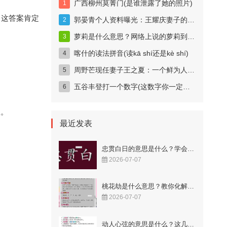
广西柳州莫菁门(是谁泄露了她的照片)
，这答案肯定
郭晏青个人资料曝光：王耀庆妻子的科技女神身份揭秘
萝莉是什么意思？网络上说的萝莉到底指什么？
喀什的读法拼音(读kā shí还是kè shí)
周野芒现任妻子王之夏：一个鲜为人知的妻子
五谷丰登打一个数字(这数字你一定猜得到)
效。
最近发表
忠贯白日的意思是什么？学会这样用更显智慧！
2026-07-07
桃花劫是什么意思？教你化解烂桃花的秘籍！
2026-07-07
动人心弦的意思是什么？这几个成语解释很到位