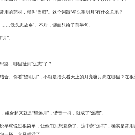
用的药材，就叫“当归”。这个词跟“举头望明月”有什么关系？
月……低头思故乡”。不对，谜面只给了前半句。
“月”。
思路，哪里扯到“远志”了？
结合。你看“望明月”，不就是抬头看天上的月亮嘛月亮在哪里？在很
”
，组合起来就是“望远月”，谐音一捋，就成了“
远志
”。
说早就说过很简单，让他们别想复杂了。这中药“远志”，确实是常用
句一搭，立马就活了。