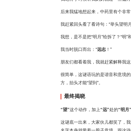
后来我猛地想起来，中药里有个非常常
我赶紧回头看了看诗句：“举头望明
我想，是不是把“明月”给拆了？“明”和
我当时脱口而出：“
远志
！”
朋友们都看着我，我就赶紧解释我这
很简单，这谜语玩的是谐音和意境的
方，抬头才能“望到”。
最终揭晓
“望”
这个动作，加上
“远”
处的
“明月
这谜底一出来，大家伙儿都笑了，我
名字本身就带着一股子意境，跟这诗