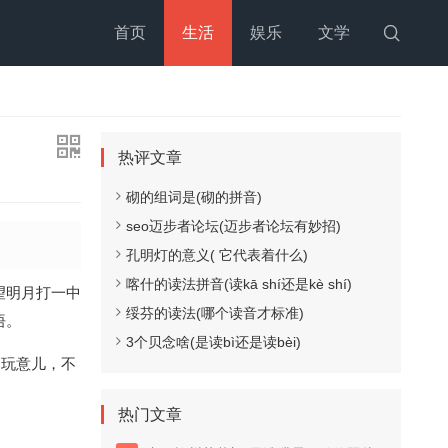
首页
生活
娱乐
文学

热评文章
砌的组词是(砌的拼音)
seo迈步者论坛(迈步者论坛有妙招)
孔明灯的意义( 它代表着什么)
喀什的读法拼音(读kā shí还是kè shí)
望明月打一中
绥芬的读法(哪个读音才标准)
悟。
3个贝念啥(是读bì还是读bèi)
的玩意儿，不
热门文章