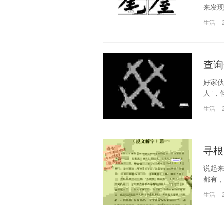
来发现
生活
查询
好家伙
人”，
生活
寻根
说起
都有，
生活