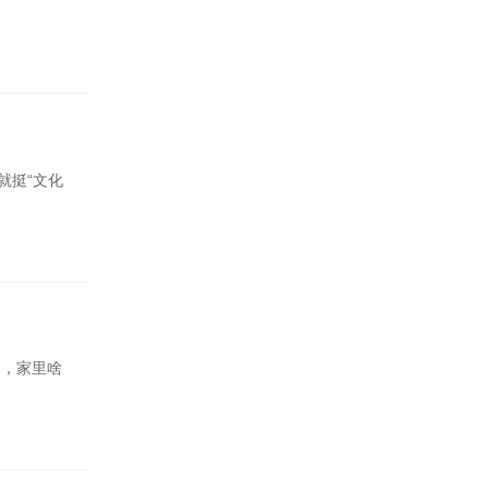
就挺“文化
的，家里啥