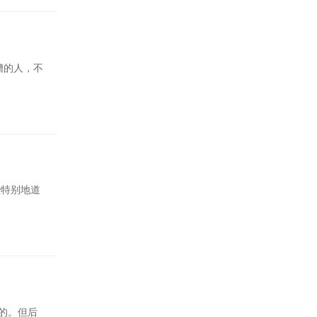
糟的人，不
些特别地道
的。但后