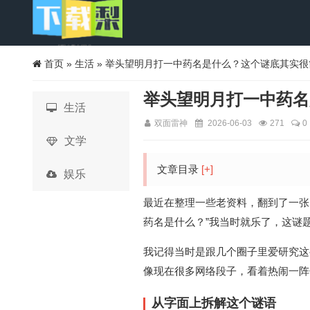
首页
»
生活
» 举头望明月打一中药名是什么？这个谜底其实很
举头望明月打一中药名
生活
双面雷神
2026-06-03
271
0
文学
文章目录
[+]
娱乐
最近在整理一些老资料，翻到了一张
药名是什么？”我当时就乐了，这谜
我记得当时是跟几个圈子里爱研究这
像现在很多网络段子，看着热闹一阵
从字面上拆解这个谜语