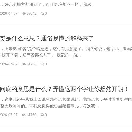
，好几个地方都用到了，而且语境都不一样，我琢...
2026-07-07
15042
0
赟是什么意思？通俗易懂的解释来了
，上来就问“赟”是个啥意思，这可有点意思了。我跟你说，这字儿，看着
但拆开了看，反而没那么玄乎。 我记得，前...
2026-07-07
14756
0
问底的意思是什么？弄懂这两个字让你豁然开朗！
来，这事儿还得从我上回说的那个老舅家说起。我那老舅，平时看着挺牛
整天乐呵呵的。可我总觉得他心里藏着事儿，每次我...
2026-07-07
14750
0