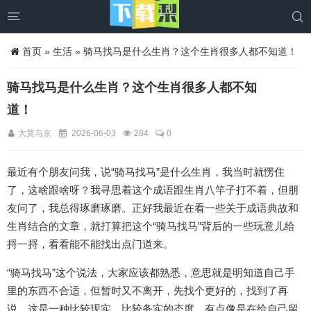


首页
»
生活
» 骑马找马是什么生肖？这个生肖很多人都不知道！
骑马找马是什么生肖？这个生肖很多人都不知
道！
大莫与京
2026-06-03
284
0
最近有个朋友问我，说“骑马找马”是什么生肖，我当时就愣住
了，这啥跟啥呀？我寻思着这个成语跟生肖八竿子打不着，但朋
友问了，我总得琢磨琢磨。正好我最近在看一些关于成语典故和
生肖结合的文章，就打算把这个“骑马找马”背后的一些玩意儿给
捋一捋，看看能不能找出点门道来。
“骑马找马”这个说法，大家应该都熟悉，意思就是明知道自己手
里的东西不合适，但暂时又不离开，先找个更好的，找到了再
说。这是一种比较现实、比较务实的态度，有点像是在给自己留