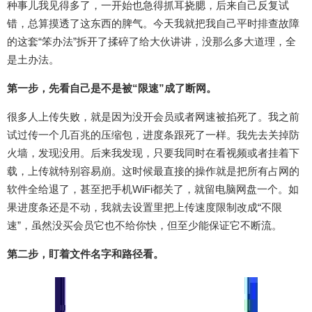
种事儿我见得多了，一开始也急得抓耳挠腮，后来自己反复试
错，总算摸透了这东西的脾气。今天我就把我自己平时排查故障
的这套“笨办法”拆开了揉碎了给大伙讲讲，没那么多大道理，全
是土办法。
第一步，先看自己是不是被“限速”成了断网。
很多人上传失败，就是因为没开会员或者网速被掐死了。我之前
试过传一个几百兆的压缩包，进度条跟死了一样。我先去关掉防
火墙，发现没用。后来我发现，只要我同时在看视频或者挂着下
载，上传就特别容易崩。这时候最直接的操作就是把所有占网的
软件全给退了，甚至把手机WiFi都关了，就留电脑网盘一个。如
果进度条还是不动，我就去设置里把上传速度限制改成“不限
速”，虽然没买会员它也不给你快，但至少能保证它不断流。
第二步，盯着文件名字和路径看。