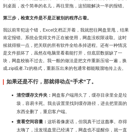
到桌面，改个简单的名儿，再往里拖，这招能解决一半的报错。
第三步，检查文件是不是正被别的程序占着。
我以前常犯这个错，Excel文档正开着，我就想往网盘里甩，结果
肯定报错。系统会觉得文件正在被使用，网盘没权限读取。这时
候就得狠一点，把关联的所有软件全给杀掉进程。还有一种情况
是文件损坏了，虽然在电脑里看着能打开，但底层数据缺了一
块，网盘校验不过去。我一般的做法是把文件重新压缩一遍，换
成.zip或者.7z的格式，重新压出来的包通常都能顺溜地传上去。
如果还是不行，那就得动点“手术”了。
清空缓存文件夹：
网盘客户端用久了，缓存目录里全是垃
圾，容易卡死。我去设置里找到缓存路径，进去把里面的
东西全删了，重启客户端。
查看空间容量：
这听着像废话，但我真干过这蠢事。存得
太嗨了，没发现盘里已经满了，网盘也不提醒你，就一直