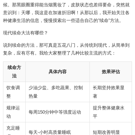
候。那黑眼圈重得能当烟熏妆了，皮肤状态也差得要命，突然就
意识到：天哪，我这是在加速折旧啊！从那以后，我开始关注各
种健康生活的信息，慢慢摸索出一些适合自己的"续命"方法。
现代续命大法有哪些？
说到续命的方法，那可真是五花八门，从传统到现代，从简单到
复杂，应有尽有。我给大家整理了几种比较主流的方式：
续命方
具体内容
效果评估
法
饮食调
少油少盐、多吃蔬果、控制
长期坚持效果显
整
热量
著
规律运
提升整体健康水
每周150分钟中等强度运动
动
平
充足睡
每天-小时高质量睡眠
短期改善明显