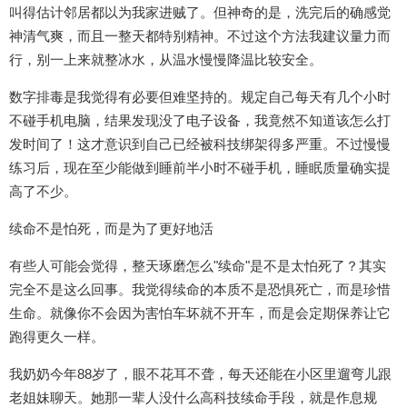
叫得估计邻居都以为我家进贼了。但神奇的是，洗完后的确感觉
神清气爽，而且一整天都特别精神。不过这个方法我建议量力而
行，别一上来就整冰水，从温水慢慢降温比较安全。
数字排毒是我觉得有必要但难坚持的。规定自己每天有几个小时
不碰手机电脑，结果发现没了电子设备，我竟然不知道该怎么打
发时间了！这才意识到自己已经被科技绑架得多严重。不过慢慢
练习后，现在至少能做到睡前半小时不碰手机，睡眠质量确实提
高了不少。
续命不是怕死，而是为了更好地活
有些人可能会觉得，整天琢磨怎么"续命"是不是太怕死了？其实
完全不是这么回事。我觉得续命的本质不是恐惧死亡，而是珍惜
生命。就像你不会因为害怕车坏就不开车，而是会定期保养让它
跑得更久一样。
我奶奶今年88岁了，眼不花耳不聋，每天还能在小区里遛弯儿跟
老姐妹聊天。她那一辈人没什么高科技续命手段，就是作息规