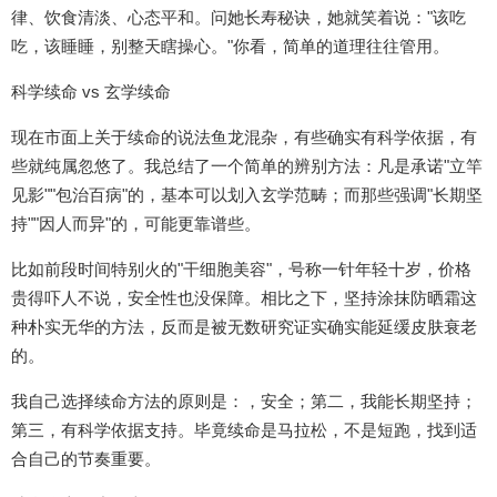
律、饮食清淡、心态平和。问她长寿秘诀，她就笑着说："该吃
吃，该睡睡，别整天瞎操心。"你看，简单的道理往往管用。
科学续命 vs 玄学续命
现在市面上关于续命的说法鱼龙混杂，有些确实有科学依据，有
些就纯属忽悠了。我总结了一个简单的辨别方法：凡是承诺"立竿
见影""包治百病"的，基本可以划入玄学范畴；而那些强调"长期坚
持""因人而异"的，可能更靠谱些。
比如前段时间特别火的"干细胞美容"，号称一针年轻十岁，价格
贵得吓人不说，安全性也没保障。相比之下，坚持涂抹防晒霜这
种朴实无华的方法，反而是被无数研究证实确实能延缓皮肤衰老
的。
我自己选择续命方法的原则是：，安全；第二，我能长期坚持；
第三，有科学依据支持。毕竟续命是马拉松，不是短跑，找到适
合自己的节奏重要。