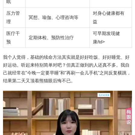
眠
压力管
对身心健康都有
冥想、瑜伽、心理咨询等
理
益
医疗干
可早期发现健
定期体检、预防性治疗
预
康/td>
我个人觉得，基础的续命方法其实就是好好吃饭、好好睡觉、好
好运动。听起来特别简单对吧？但真正做到的人还真不多。我自
己就经常在"今晚一定要早睡"和"再刷一会儿手机"之间反复横跳，
结果第二天又顶着熊猫眼后悔不已。