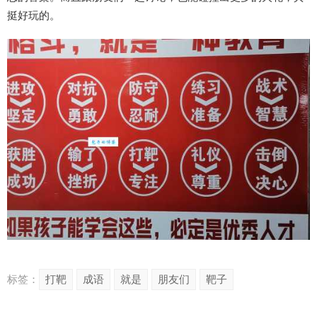
挺好玩的。
标签：
打靶
成语
就是
朋友们
靶子