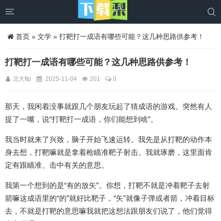


首页
»
文学
» 打靶打一成语有哪些可能？这几种思路供参考！
打靶打一成语有哪些可能？这几种思路供参考！
北大ftp
2025-11-04
201
0
那天，我闲着没事就跟几个朋友玩起了猜成语的游戏。突然有人
提了一嘴，说“打靶打一成语，你们能想到啥”。
我当时就来了兴致，脑子开始飞速运转。我先是从打靶的动作本
身去想，打靶嘛就是拿着枪瞄准靶子射击。我就琢磨，这里面肯
定有跟瞄准、击中有关的意思。
我第一个想到的是“有的放矢”。你想，打靶不就是冲着靶子去射
箭嘛这成语里的“的”就好比靶子，“矢”就像子弹或者箭，冲着目标
去，不就是打靶的意思嘛我就把这想法跟朋友们说了，他们觉得