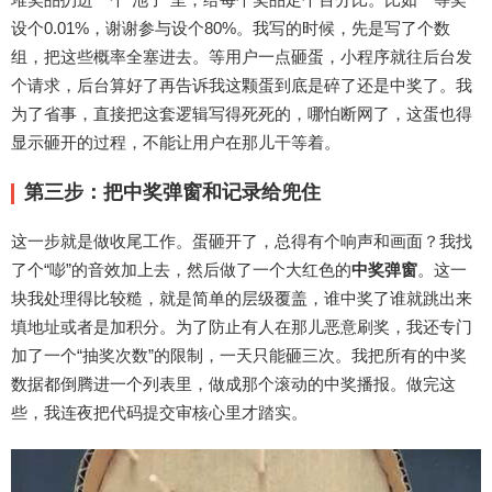
设个0.01%，谢谢参与设个80%。我写的时候，先是写了个数
组，把这些概率全塞进去。等用户一点砸蛋，小程序就往后台发
个请求，后台算好了再告诉我这颗蛋到底是碎了还是中奖了。我
为了省事，直接把这套逻辑写得死死的，哪怕断网了，这蛋也得
显示砸开的过程，不能让用户在那儿干等着。
第三步：把中奖弹窗和记录给兜住
这一步就是做收尾工作。蛋砸开了，总得有个响声和画面？我找
了个“嘭”的音效加上去，然后做了一个大红色的
中奖弹窗
。这一
块我处理得比较糙，就是简单的层级覆盖，谁中奖了谁就跳出来
填地址或者是加积分。为了防止有人在那儿恶意刷奖，我还专门
加了一个“抽奖次数”的限制，一天只能砸三次。我把所有的中奖
数据都倒腾进一个列表里，做成那个滚动的中奖播报。做完这
些，我连夜把代码提交审核心里才踏实。