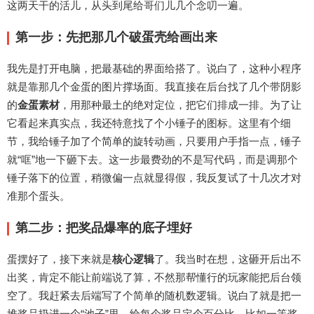
这两天干的活儿，从头到尾给哥们儿几个念叨一遍。
第一步：先把那几个破蛋壳给画出来
我先是打开电脑，把最基础的界面给搭了。说白了，这种小程序
就是靠那几个金蛋的图片撑场面。我直接在后台找了几个带阴影
的
金蛋素材
，用那种最土的绝对定位，把它们排成一排。为了让
它看起来真实点，我还特意找了个小锤子的图标。这里有个细
节，我给锤子加了个简单的旋转动画，只要用户手指一点，锤子
就“哐”地一下砸下去。这一步最费劲的不是写代码，而是调那个
锤子落下的位置，稍微偏一点就显得假，我反复试了十几次才对
准那个蛋头。
第二步：把奖品爆率的底子埋好
蛋摆好了，接下来就是
核心逻辑
了。我当时在想，这砸开后出不
出奖，肯定不能让前端说了算，不然那帮懂行的玩家能把后台领
空了。我赶紧去后端写了个简单的随机数逻辑。说白了就是把一
堆奖品扔进一个“池子”里，给每个奖品定个百分比。比如一等奖