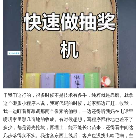
干我们这行的，很多时候不是技术有多牛，纯粹就是靠磨。就拿
这个砸蛋小程序来说，我写代码的时候，老家那边正赶上收秋，
我一边盯着屏幕调那两个像素的偏移，一边还得听我妈在电话里
唠叨家里那几亩地的收成。有时候想想，写程序跟种地也差不了
多少，都是得先挖坑，再埋土，能不能长出苗来，还得看中间这
几步落得实不实。我这套东西上线后，客户也没挑出啥毛病，主