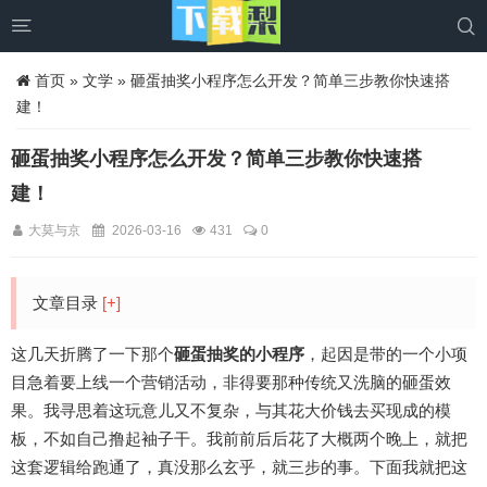


首页
»
文学
» 砸蛋抽奖小程序怎么开发？简单三步教你快速搭
建！
砸蛋抽奖小程序怎么开发？简单三步教你快速搭
建！
大莫与京
2026-03-16
431
0
文章目录
[+]
这几天折腾了一下那个
砸蛋抽奖的小程序
，起因是带的一个小项
目急着要上线一个营销活动，非得要那种传统又洗脑的砸蛋效
果。我寻思着这玩意儿又不复杂，与其花大价钱去买现成的模
板，不如自己撸起袖子干。我前前后后花了大概两个晚上，就把
这套逻辑给跑通了，真没那么玄乎，就三步的事。下面我就把这