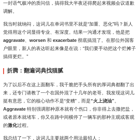
一封语气极冲的质问信，搞得我大半夜还得爬起来视频会议道歉
调解。
我当时就纳闷，这词儿在单词书里不就是“加重、恶化”吗？新人
觉得用这个词显得专业、有深度。结果一沟通才发现，他是把
aggravate
、
worsen
和
exacerbate
彻底搞混了。在那位外国客
户眼里，新人的表达听起来像是在说：“我们要手动把这个烂摊子
搞得更烂。”
折腾：翻遍词典找猫腻
为了以后不在这上面翻车，我干脆把手头所有的厚词典都翻了出
来，还专门请教了一个在国外混了十几年的老哥。我发现这词儿
挺有意思，它的核心动作不是“变糟”，而是
“火上浇油”
。
Aggravate
特别强调那种原本就有个伤口，你非得上去撒把盐，
或者原本就堵车，你又在路中间横停了一辆车的那种主观或客观
的
激化
过程。
我总结了一下，这词儿主要就两个用法最招人：