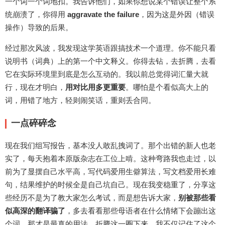
一个词一个词地扣。我告诉他们，如果你想说某个错误让整个系
统崩溃了，你得用
aggravate the failure
，因为这是外因（错误
操作）导致的后果。
经过那次风波，我发现这学英语跟搞技术一个道理。你不能只看
说明书（词典）上的第一个中文释义。你得去钻，去折腾，去看
它在实际环境里到底是怎么互动的。我以前总觉得词汇量大就
行，现在才明白，
用对比用多更重要
。哪怕是个看似高大上的
词，用错了地方，轻则闹笑话，重则丢合同。
一点碎碎念
现在我们组写报告，基本没人敢乱拽词了。那个出错的新人也老
实了，每天抱着本原版杂志在工位上啃。这种弯路我也走过，以
前为了显摆自己水平高，写代码爱用生僻算法，写文档爱用长难
句，结果维护的时候全是自己坑自己。现在我变稳重了，分享这
些经历不是为了教大家怎么考试，而是想告诉大家，
别被那些看
似高深的翻译骗了
，多去看看那些母语者在什么情绪下会蹦出这
个词，那才是最真的用法。折腾这一圈下来，我不仅记住了这个