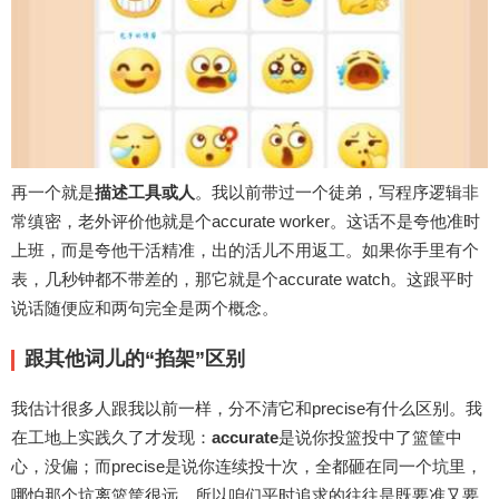
再一个就是
描述工具或人
。我以前带过一个徒弟，写程序逻辑非
常缜密，老外评价他就是个accurate worker。这话不是夸他准时
上班，而是夸他干活精准，出的活儿不用返工。如果你手里有个
表，几秒钟都不带差的，那它就是个accurate watch。这跟平时
说话随便应和两句完全是两个概念。
跟其他词儿的“掐架”区别
我估计很多人跟我以前一样，分不清它和precise有什么区别。我
在工地上实践久了才发现：
accurate
是说你投篮投中了篮筐中
心，没偏；而precise是说你连续投十次，全都砸在同一个坑里，
哪怕那个坑离篮筐很远。所以咱们平时追求的往往是既要准又要