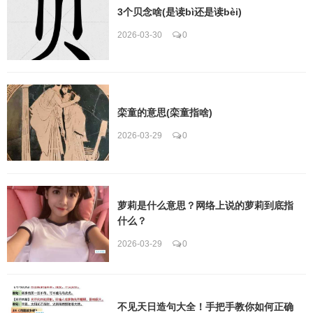
3个贝念啥(是读bì还是读bèi)
2026-03-30
0
栾童的意思(栾童指啥)
2026-03-29
0
萝莉是什么意思？网络上说的萝莉到底指
什么？
2026-03-29
0
不见天日造句大全！手把手教你如何正确