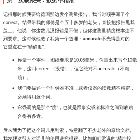
第一次栽跟头：数据不精准
记得那时候我要给德国那边发个测量报告，我当时顺手写了个
correct。结果带我的师傅是个五十多岁的老头，直接把报告甩我
脸上。他说，你这数儿没报错是不假，但你这测量精度根本达不
到要求。这时候他教了我第一个道理：
accurate
不光得是对的，
它重点在于“精确度”。
你量一个零件，图纸要求是10.05毫米，你量出来写个10毫
米，这叫correct（没错），但它绝对不accurate（不精
确）。
我们要描述一个时钟准不准，或者仪器的读数精不精密，
必须得用这个词。
它强调的是那个“度”，也就是跟事实或者标准之间到底贴
合得有多近。
后来我为了把这个词儿用利索，特意翻了不少老外的原始文档。
我发现这帮人对词儿的使用讲究得很。比如咱们常说的“精准投