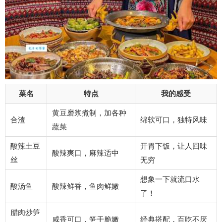
菜名
特点
我的感受
黄豆磨浆煮制，加各种
合渣
绵软可口，独特风味
蔬菜
酸辣土豆
开胃下饭，让人回味
酸辣爽口，麻辣适中
丝
无穷
想象一下就流口水
酸汤鱼
酸辣鲜香，鱼肉鲜嫩
了！
腊肉炒笋
咸香可口，笋干脆嫩
经典搭配，百吃不厌