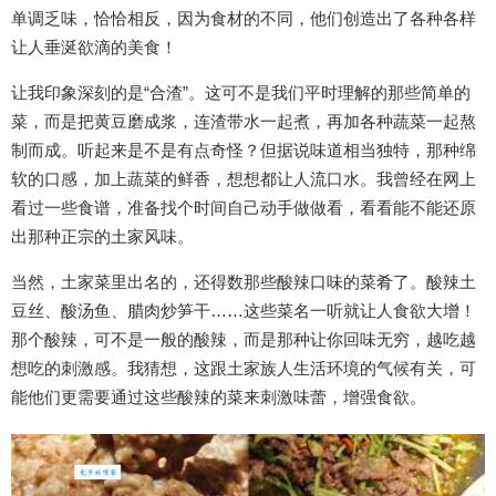
单调乏味，恰恰相反，因为食材的不同，他们创造出了各种各样
让人垂涎欲滴的美食！
让我印象深刻的是“合渣”。这可不是我们平时理解的那些简单的
菜，而是把黄豆磨成浆，连渣带水一起煮，再加各种蔬菜一起熬
制而成。听起来是不是有点奇怪？但据说味道相当独特，那种绵
软的口感，加上蔬菜的鲜香，想想都让人流口水。我曾经在网上
看过一些食谱，准备找个时间自己动手做做看，看看能不能还原
出那种正宗的土家风味。
当然，土家菜里出名的，还得数那些酸辣口味的菜肴了。酸辣土
豆丝、酸汤鱼、腊肉炒笋干……这些菜名一听就让人食欲大增！
那个酸辣，可不是一般的酸辣，而是那种让你回味无穷，越吃越
想吃的刺激感。我猜想，这跟土家族人生活环境的气候有关，可
能他们更需要通过这些酸辣的菜来刺激味蕾，增强食欲。