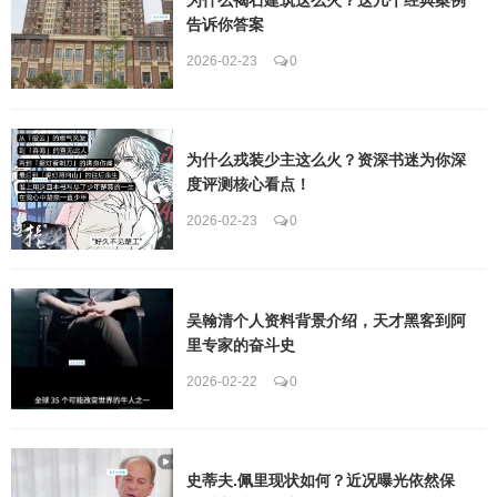
告诉你答案
2026-02-23
0
为什么戎装少主这么火？资深书迷为你深
度评测核心看点！
2026-02-23
0
吴翰清个人资料背景介绍，天才黑客到阿
里专家的奋斗史
2026-02-22
0
史蒂夫.佩里现状如何？近况曝光依然保