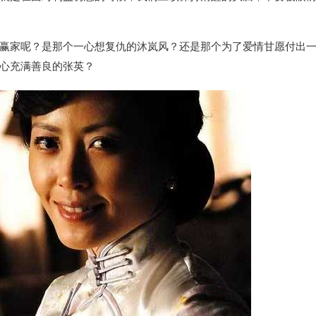
赢家呢？是那个一心想复仇的沐岚风？还是那个为了爱情甘愿付出
心充满善良的张英？