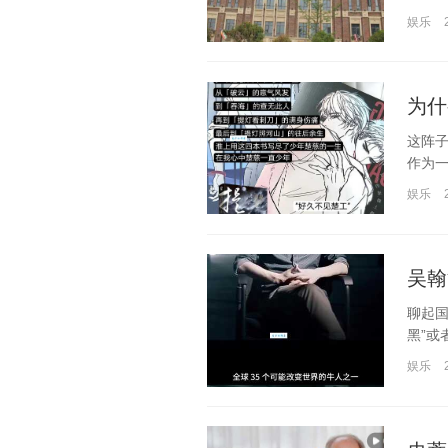
娱乐
为什
这阵
作为一
娱乐
吴翰
聊起
黑”或
娱乐