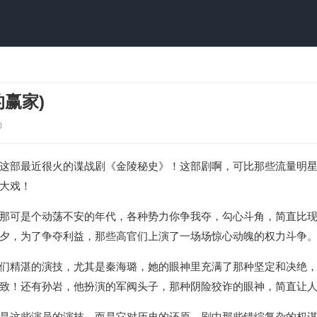
赢家)
0
这部最近很火的谍战剧《金陵秘史》！这部剧啊，可比那些流量明
大戏！
那可是个动荡不安的年代，各种势力你争我夺，勾心斗角，简直比
夕，为了争夺利益，那些高官们上演了一场场惊心动魄的权力斗争
们精湛的演技，尤其是秦海璐，她的眼神里充满了那种坚定和决绝
致！还有孙岩，他扮演的军阀头子，那种阴险狡诈的眼神，简直让
是这些演员的演技，而是它对历史的还原。剧中那些错综复杂的权