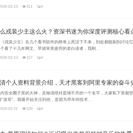
2026-02-23
311
0
么戎装少主这么火？资深书迷为你深度评测核心看
子《戎装少主》在几个看书软件的榜单上死活下不来，到处都能刷到讨论
个看了十几年网文、早就审美疲劳的老白读者，我刚...
2026-02-23
327
0
清个人资料背景介绍，天才黑客到阿里专家的奋斗
国内安全圈子里的大神，吴翰清绝对是绕不开的一个名字，大家私下里都管
者“道哥”。我最开始关注到他，是因为早年间技术...
2026-02-22
320
0