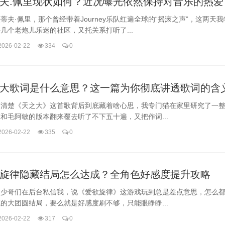
夫.佩里现状如何？近况曝光依然保持对音乐的热爱
蒂夫·佩里，那个曾经带着Journey乐队红遍全球的“摇滚之声”，这两天
几个老炮儿乐迷的社区，又托关系打听了...
2026-02-22
334
0
大歌词是什么意思？这一篇为你彻底讲透歌词的含
搞清楚《天之大》这首歌背后到底藏着啥心思，我专门猫在家里研究了一
和毛阿敏的版本翻来覆去听了不下五十遍，又把作词...
2026-02-22
335
0
旋律隐藏结局怎么达成？全角色好感度提升攻略
不少哥们在后台私信我，说《爱欲旋律》这游戏玩到总是差点意思，怎么
的大团圆结局，要么就是好感度刷不够，只能眼睁睁...
2026-02-22
317
0