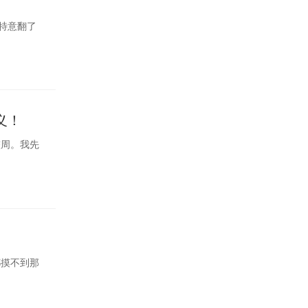
我特意翻了
义！
整周。我先
都摸不到那