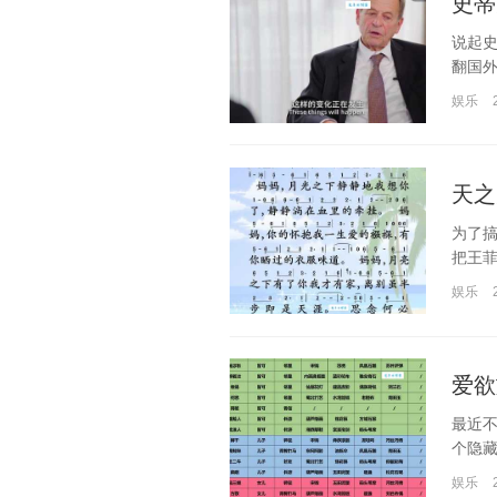
史蒂
说起史
翻国外
娱乐
天之
为了
把王菲
娱乐
爱欲
最近
个隐藏
娱乐