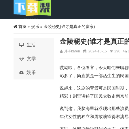
首页
»
娱乐
» 金陵秘史(谁才是真正的赢家)
金陵秘史(谁才是真正的
生活
芹泽karen
2024-10-15
290
文学
哎呦喂，各位看官，今天咱们来聊聊
娱乐
彩多了，简直就是一部活生生的民国
说起来，这剧的背景可是民国时期，
精彩！剧里讲述了国民党败走南京前
说到这，我脑海里就浮现出那些演员
年代女性的独立和勇敢演绎得淋漓尽
不过，这部剧最吸引我的地方，还不