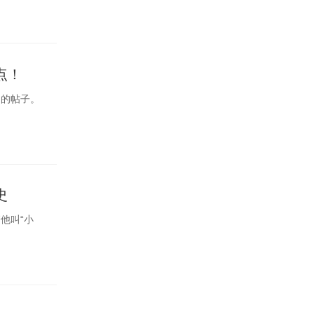
点！
它的帖子。
史
他叫“小