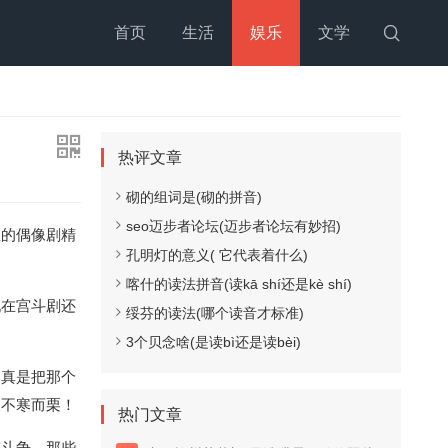
首页
生活
娱乐
文学

热评文章
砌的组词是(砌的拼音)
seo迈步者论坛(迈步者论坛有妙招)
星的偶像剧精
孔明灯的意义( 它代表着什么)
喀什的读法拼音(读kā shí还是kè shí)
现在宫斗剧还
绥芬的读法(哪个读音才标准)
。
3个贝念啥(是读bì还是读bèi)
，真是把那个
人不寒而栗！
热门文章
谋斗争，那些