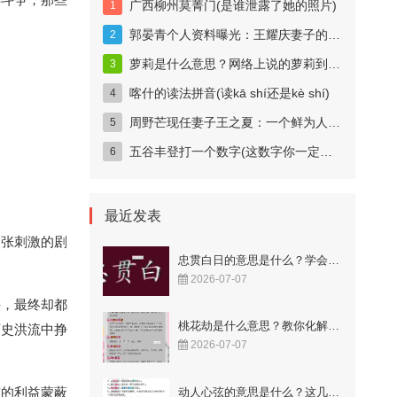
广西柳州莫菁门(是谁泄露了她的照片)
郭晏青个人资料曝光：王耀庆妻子的科技女神身份揭秘
萝莉是什么意思？网络上说的萝莉到底指什么？
喀什的读法拼音(读kā shí还是kè shí)
周野芒现任妻子王之夏：一个鲜为人知的妻子
五谷丰登打一个数字(这数字你一定猜得到)
最近发表
紧张刺激的剧
忠贯白日的意思是什么？学会这样用更显智慧！
2026-07-07
斗，最终却都
桃花劫是什么意思？教你化解烂桃花的秘籍！
历史洪流中挣
2026-07-07
前的利益蒙蔽
动人心弦的意思是什么？这几个成语解释很到位