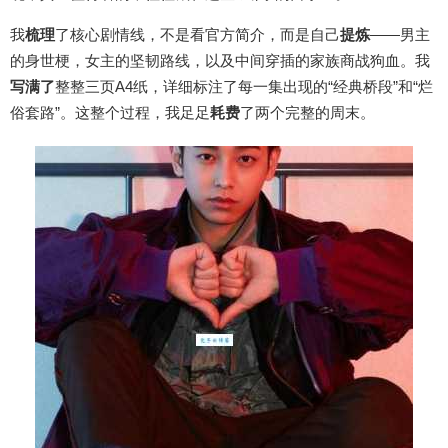
我
梳理
了核心剧情线，不是看官方简介，而是自己
提炼
——男主
的身世梗，女主的坚韧路线，以及中间穿插的家族商战狗血。我
写满了
整整三页A4纸，详细标注了每一集出现的“经典桥段”和“烂
俗套路”。这整个过程，我足足
耗费
了两个完整的周末。