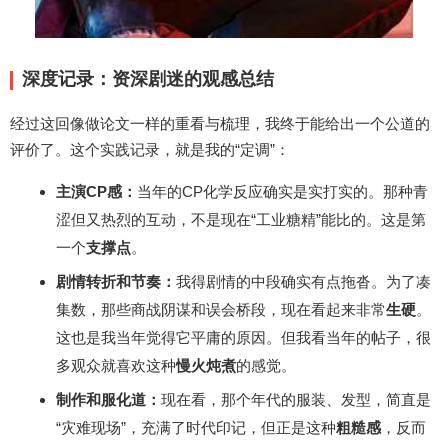
深度记录：资深剧迷的观感总结
经过这回像做论文一样的重看与梳理，我终于能给出一个公道的
评价了。这个实践记录，就是我的“定调”：
主演CP感：
当年的CP化学反应确实是实打实的。那种青
涩但又热烈的互动，不是现在“工业糖精”能比的。这是第
一个
支撑点
。
剧情转折和节奏：
我得剧情的中段确实有点拖沓。为了凑
集数，那些商战阴谋和误会桥段，现在看起来非常
生硬
。
这也是我当年觉得它平庸的原因。但我看当年的帖子，很
多观众就喜欢这种
慢火炖煮
的感觉。
制作和服化道：
现在看，那个年代的服装、发型，简直是
“灾难现场”，充满了时代印记，但正是这种
粗糙感
，反而