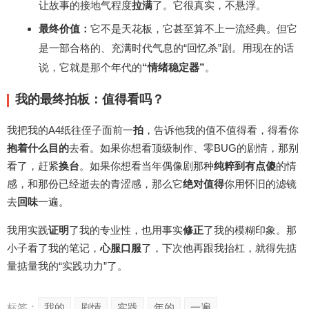
让故事的接地气程度
拉满
了。它很真实，不悬浮。
最终价值：
它不是天花板，它甚至算不上一流经典。但它
是一部合格的、充满时代气息的“回忆杀”剧。用现在的话
说，它就是那个年代的
“情绪稳定器”
。
我的最终拍板：值得看吗？
我把我的A4纸往侄子面前一
拍
，告诉他我的值不值得看，得看你
抱着什么目的
去看。如果你想看顶级制作、零BUG的剧情，那别
看了，赶紧
换台
。如果你想看当年偶像剧那种
纯粹到有点傻
的情
感，和那份已经逝去的青涩感，那么它
绝对值得
你用怀旧的滤镜
去
回味
一遍。
我用实践
证明
了我的专业性，也用事实
修正
了我的模糊印象。那
小子看了我的笔记，
心服口服
了，下次他再跟我抬杠，就得先掂
量掂量我的“实践功力”了。
标签：
我的
剧情
实践
年的
一遍