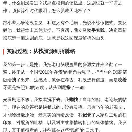
年，什么剧没看过？我那点模糊的记忆里，这剧也就一平庸之
作，顶多算个时代眼泪，怎么就成天花板了？
跟小辈儿争论没意义，我这人有个毛病，光说不练假把式。要反
驳他，我得拿出真凭实据。不废话，我立马
动手实践
，决定重新
彻底翻一遍这剧的底。这就是我这回深度解析的由头。
实践过程：从找资源到捋脉络
我的第一步，是
挖
。我把老电脑硬盘里的资源文件夹全翻了一
遍，终于从一个叫“2010年存货”的犄角旮旯里，把当年的D9高清
版给
拽
了出来。这感觉，就像在考古。我没选择倍速，而是
咬着
牙
硬是按照1.0的速度，从头到尾
撸
了一遍。
光看剧还不够，我接着
沉下去
。我
翻找
了当年的贴、老论坛的帖
子。现在的剧评都是快餐式的，没有灵魂。只有当年的老观众，
才能给出最原始、最真实的情绪反馈。我
记录
了大家对主角的初
印象、对配角的吐槽，以及对主线剧情转折点的集体情绪。我发
现，真正值得看的，往往藏在这些“民间”的口水里。