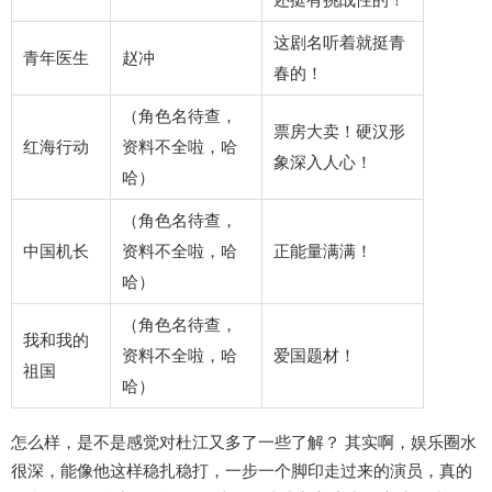
这剧名听着就挺青
青年医生
赵冲
春的！
（角色名待查，
票房大卖！硬汉形
红海行动
资料不全啦，哈
象深入人心！
哈）
（角色名待查，
中国机长
资料不全啦，哈
正能量满满！
哈）
（角色名待查，
我和我的
资料不全啦，哈
爱国题材！
祖国
哈）
怎么样，是不是感觉对杜江又多了一些了解？ 其实啊，娱乐圈水
很深，能像他这样稳扎稳打，一步一个脚印走过来的演员，真的