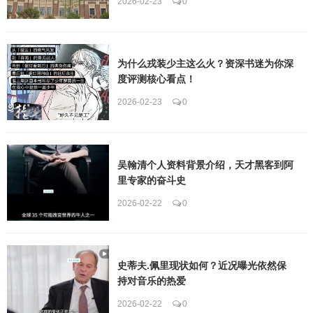
2026-02-23
0
为什么戎装少主这么火？资深书迷为你深
度评测核心看点！
2026-02-23
0
吴翰清个人资料背景介绍，天才黑客到阿
里专家的奋斗史
2026-02-22
0
史蒂夫.佩里现状如何？近况曝光依然保
持对音乐的热爱
2026-02-22
0