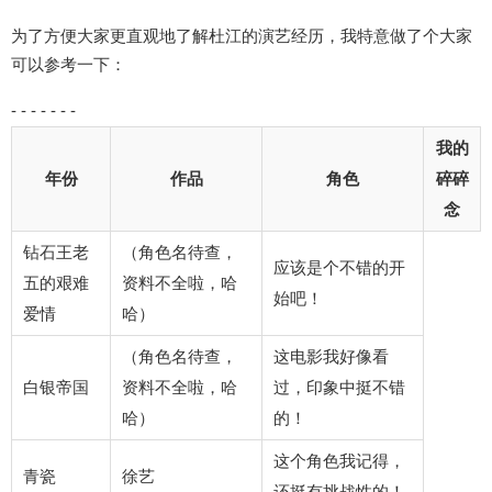
为了方便大家更直观地了解杜江的演艺经历，我特意做了个大家
可以参考一下：
- - - - - - -
我的
年份
作品
角色
碎碎
念
钻石王老
（角色名待查，
应该是个不错的开
五的艰难
资料不全啦，哈
始吧！
爱情
哈）
（角色名待查，
这电影我好像看
白银帝国
资料不全啦，哈
过，印象中挺不错
哈）
的！
这个角色我记得，
青瓷
徐艺
还挺有挑战性的！