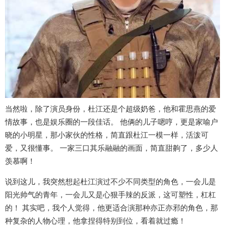
当然啦，除了演员身份，杜江还是个超级奶爸，他和霍思燕的爱
情故事，也是娱乐圈的一段佳话。 他俩的儿子嗯哼，更是家喻户
晓的小明星，那小家伙的性格，简直跟杜江一模一样，活泼可
爱，又很懂事。 一家三口其乐融融的画面，简直甜齁了，多少人
羡慕啊！
说到这儿，我突然想起杜江演过不少不同类型的角色，一会儿是
阳光帅气的青年，一会儿又是心狠手辣的反派，这可塑性，杠杠
的！ 其实吧，我个人觉得，他更适合演那种亦正亦邪的角色，那
种复杂的人物心理，他拿捏得特别到位，看着就过瘾！