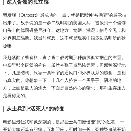
深入骨髓的孤立感
我发现《Outpost》最成功的一点，就是把那种“被抛弃”的感觉拍
出来了。故事说的是一群二战时期的美国大兵，被派到一个偏僻
山头上的德国碉堡里驻守。这地方，简陋、潮湿，信号全无，和
外界彻底隔断。我当时就想，这不就是现实中很多边防哨所的状
态嘛
我赶紧翻了些资料，查了查二战时期那种前线孤立据点的布置。
电影里那个碉堡的构造，虽然夸张了点恐怖元素，但那种深埋地
下、几层结构、只靠一条窄窄的通风口和外界联系的感觉，是相
当真实的。你想象一下，十几个人挤在一个黑乎乎、阴冷的地
方，上面是敌人的炮火，下面是自己内心的猜忌，那种生存压力
是看得见的。
从士兵到“活死人”的转变
电影里最让我印象深刻的，是那些士兵们慢慢变“疯”的过程。一
开始大家还算有纪律，互相照应，可时间一长，疑神疑鬼就开始