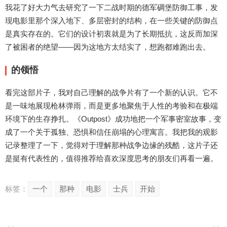
我花了好大力气去研究了一下二战时期的德军碉堡防御工事，发
现电影里那个深入地下、多层密封的结构，在一些关键的防御点
是真实存在的。它们的设计初衷就是为了长期抵抗，这反而加深
了被困者的绝望——因为这地方太结实了，想跑都难跑出去。
的领悟
看完这部片子，我对自己理解的战争片有了一个新的认识。它不
是一味地展现枪林弹雨，而是更多地聚焦于人性的考验和在极端
环境下的生存挣扎。《Outpost》成功地把一个军事密室故事，变
成了一个关于孤独、恐惧和信任崩塌的心理寓言。我把我的观影
记录整理了一下，觉得对于理解那种战争边缘的残酷，这片子还
是挺有代表性的，值得推荐给喜欢深度思考的朋友们再看一遍。
标签：
一个
那种
电影
士兵
开始